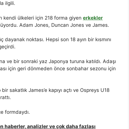
 ilgili.
 kendi ülkeleri için 218 forma giyen
erkekler
ünüyordu. Adam Jones, Duncan Jones ve James.
üç dayanak noktası. Hepsi son 18 ayın bir kısmını
eçirdi.
a ve bir sonraki yaz Japonya turuna katıldı. Adaşı
nası için geri dönmeden önce sonbahar sezonu için
bir sakatlık James’e kapıyı açtı ve Ospreys U18
attı.
ce formdaydı.
n haberler, analizler ve çok daha fazlası