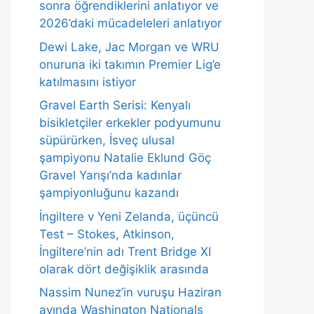
sonra öğrendiklerini anlatıyor ve
2026’daki mücadeleleri anlatıyor
Dewi Lake, Jac Morgan ve WRU
onuruna iki takımın Premier Lig’e
katılmasını istiyor
Gravel Earth Serisi: Kenyalı
bisikletçiler erkekler podyumunu
süpürürken, İsveç ulusal
şampiyonu Natalie Eklund Göç
Gravel Yarışı’nda kadınlar
şampiyonluğunu kazandı
İngiltere v Yeni Zelanda, üçüncü
Test – Stokes, Atkinson,
İngiltere’nin adı Trent Bridge XI
olarak dört değişiklik arasında
Nassim Nunez’in vuruşu Haziran
ayında Washington Nationals