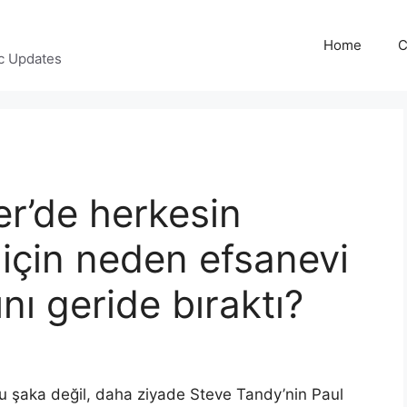
Home
C
c Updates
er’de herkesin
k için neden efsanevi
nı geride bıraktı?
onu şaka değil, daha ziyade Steve Tandy’nin Paul