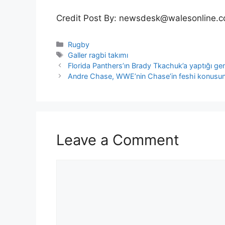
Credit Post By: newsdesk@walesonline.c
Categories
Rugby
Tags
Galler ragbi takımı
Florida Panthers’ın Brady Tkachuk’a yaptığı gen
Andre Chase, WWE’nin Chase’in feshi konusund
Leave a Comment
Comment