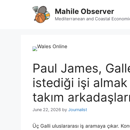
Skip
Mahile Observer
to
content
Mediterranean and Coastal Economi
Paul James, Gall
istediği işi alma
takım arkadaşları
June 22, 2026
by
Journalist
Üç Galli uluslararası iş aramaya çıkar. K