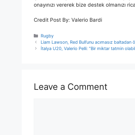
onayınızı vererek bize destek olmanızı ric
Credit Post By: Valerio Bardi
Categories
Rugby
Liam Lawson, Red Bull’unu acımasız baltadan ö
İtalya U20, Valerio Pelli: “Bir miktar tatmin ol
Leave a Comment
Comment