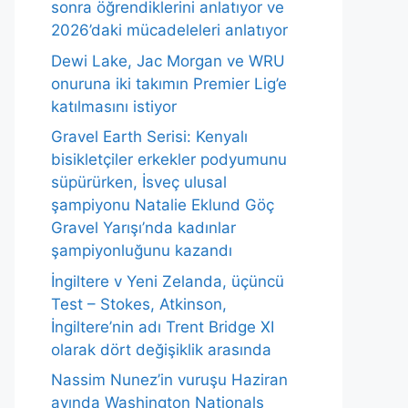
sonra öğrendiklerini anlatıyor ve
2026’daki mücadeleleri anlatıyor
Dewi Lake, Jac Morgan ve WRU
onuruna iki takımın Premier Lig’e
katılmasını istiyor
Gravel Earth Serisi: Kenyalı
bisikletçiler erkekler podyumunu
süpürürken, İsveç ulusal
şampiyonu Natalie Eklund Göç
Gravel Yarışı’nda kadınlar
şampiyonluğunu kazandı
İngiltere v Yeni Zelanda, üçüncü
Test – Stokes, Atkinson,
İngiltere’nin adı Trent Bridge XI
olarak dört değişiklik arasında
Nassim Nunez’in vuruşu Haziran
ayında Washington Nationals