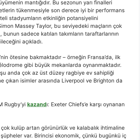
yümenin mantığıdır. Bu sezonun yarı finalleri
etlerin tükenmesiyle son derece iyi bir performans
teli stadyumların etkinliğin potansiyelini
ı Simon Massey Taylor, bu seviyedeki maçların çok
 bunun sadece katılan takımların taraftarlarının
ileceğini açıkladı.
’nin ötesine bakmaktadır – örneğin Fransa’da, ilk
e Vélodrome gibi büyük mekanlarda oynanmaktadır.
 şu anda çok az üst düzey ragbiye ev sahipliği
öne çıkan isimler arasında Liverpool ve Brighton da
M Rugby’yi
kazand
ı: Exeter Chiefs’e karşı oynanan
 çok kulüp artan görünürlük ve kalabalık ihtimaline
 şüpheler var. Birincisi ekonomik, çünkü bugünkü iç