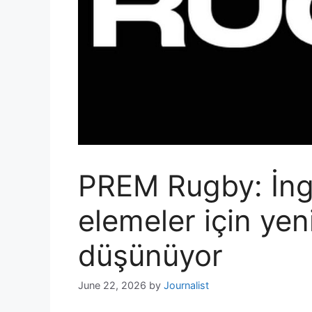
PREM Rugby: İngi
elemeler için yen
düşünüyor
June 22, 2026
by
Journalist