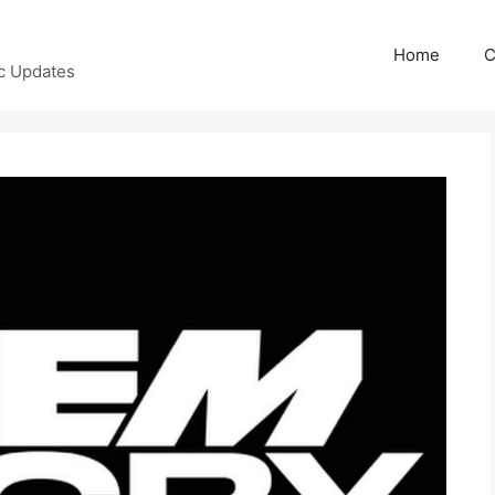
Home
C
c Updates