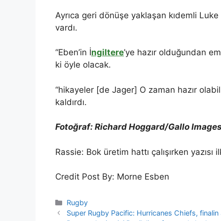
Ayrıca geri dönüşe yaklaşan kıdemli Luke 
vardı.
“Eben’in İ
ngiltere
’ye hazır olduğundan emi
ki öyle olacak.
“hikayeler [de Jager] O zaman hazır olabil
kaldırdı.
Fotoğraf: Richard Hoggard/Gallo Image
Rassie: Bok üretim hattı çalışırken yazısı
Credit Post By: Morne Esben
Categories
Rugby
Super Rugby Pacific: Hurricanes Chiefs, finalin 