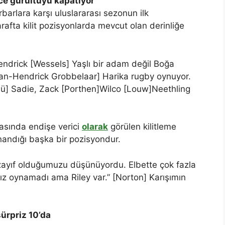
ce gürültüyü kapatıyor
arlara karşı uluslararası sezonun ilk
rafta kilit pozisyonlarda mevcut olan derinliğe
endrick [Wessels] Yaşlı bir adam değil Boğa
Jan-Hendrick Grobbelaar] Harika rugby oynuyor.
lü] Sadie, Zack [Porthen]Wilco [Louw]Neethling
rasında endişe verici
olarak
görülen kilitleme
nandığı başka bir pozisyondur.
 zayıf olduğumuzu düşünüyordu. Elbette çok fazla
ız oynamadı ama Riley var.” [Norton] Karışımın
sürpriz 10’da