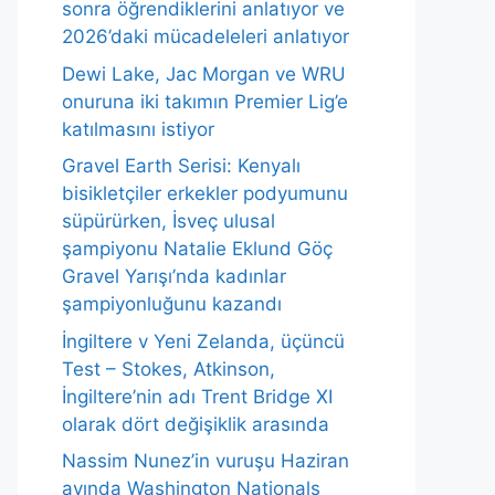
sonra öğrendiklerini anlatıyor ve
2026’daki mücadeleleri anlatıyor
Dewi Lake, Jac Morgan ve WRU
onuruna iki takımın Premier Lig’e
katılmasını istiyor
Gravel Earth Serisi: Kenyalı
bisikletçiler erkekler podyumunu
süpürürken, İsveç ulusal
şampiyonu Natalie Eklund Göç
Gravel Yarışı’nda kadınlar
şampiyonluğunu kazandı
İngiltere v Yeni Zelanda, üçüncü
Test – Stokes, Atkinson,
İngiltere’nin adı Trent Bridge XI
olarak dört değişiklik arasında
Nassim Nunez’in vuruşu Haziran
ayında Washington Nationals