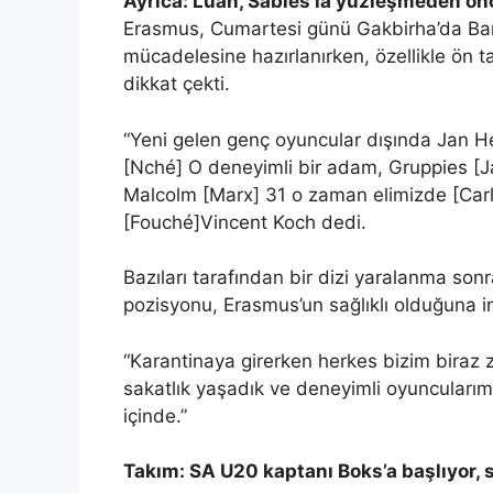
Ayrıca: Luan, Sables’la yüzleşmeden ön
Erasmus, Cumartesi günü Gakbirha’da Barb
mücadelesine hazırlanırken, özellikle ön ta
dikkat çekti.
“Yeni gelen genç oyuncular dışında Jan H
[Nché] O deneyimli bir adam, Gruppies [
Malcolm [Marx] 31 o zaman elimizde [Car
[Fouché]Vincent Koch dedi.
Bazıları tarafından bir dizi yaralanma son
pozisyonu, Erasmus’un sağlıklı olduğuna i
“Karantinaya girerken herkes bizim biraz
sakatlık yaşadık ve deneyimli oyuncularım
içinde.”
Takım: SA U20 kaptanı Boks’a başlıyor, 