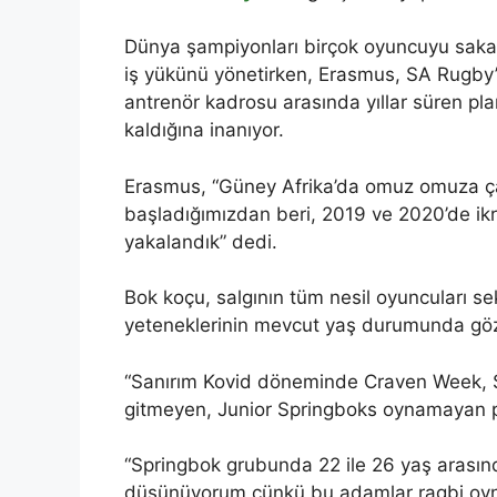
Dünya şampiyonları birçok oyuncuyu sakat
iş yükünü yönetirken, Erasmus, SA Rugby’n
antrenör kadrosu arasında yıllar süren pla
kaldığına inanıyor.
Erasmus, “Güney Afrika’da omuz omuza çalı
başladığımızdan beri, 2019 ve 2020’de ik
yakalandık” dedi.
Bok koçu, salgının tüm nesil oyuncuları se
yeteneklerinin mevcut yaş durumunda gözle
“Sanırım Kovid döneminde Craven Week, 
gitmeyen, Junior Springboks oynamayan p
“Springbok grubunda 22 ile 26 yaş arasın
düşünüyorum çünkü bu adamlar ragbi oyna