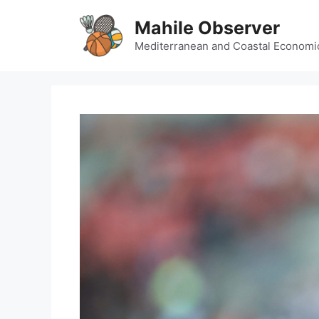
Skip
Mahile Observer
to
content
Mediterranean and Coastal Economi