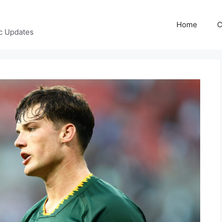
Home
C
c Updates