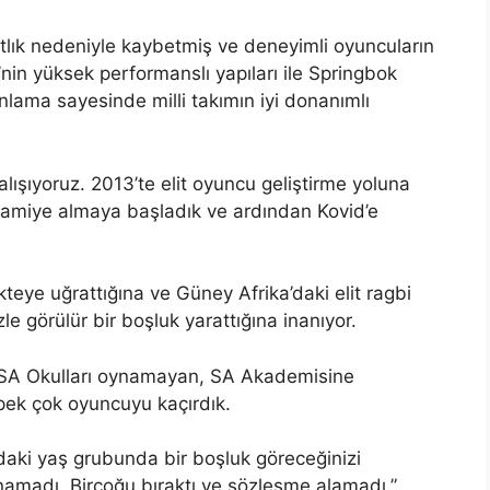
lık nedeniyle kaybetmiş ve deneyimli oyuncuların
in yüksek performanslı yapıları ile Springbok
nlama sayesinde milli takımın iyi donanımlı
şıyoruz. 2013’te elit oyuncu geliştirme yoluna
ramiye almaya başladık ve ardından Kovid’e
kteye uğrattığına ve Güney Afrika’daki elit ragbi
 görülür bir boşluk yarattığına inanıyor.
SA Okulları oynamayan, SA Akademisine
ek çok oyuncuyu kaçırdık.
daki yaş grubunda bir boşluk göreceğinizi
madı. Birçoğu bıraktı ve sözleşme alamadı.”