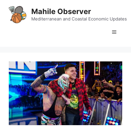
Skip
Mahile Observer
to
content
Mediterranean and Coastal Economic Updates
Menu