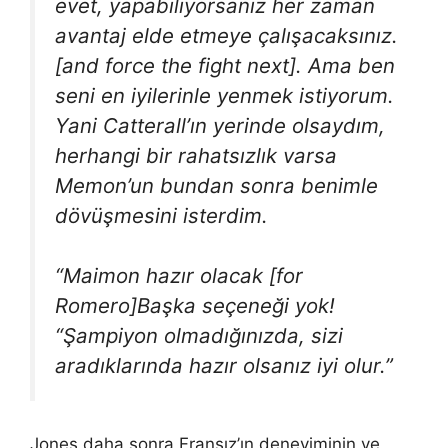
evet, yapabiliyorsanız her zaman
avantaj elde etmeye çalışacaksınız.
[and force the fight next]. Ama ben
seni en iyilerinle yenmek istiyorum.
Yani Catterall’ın yerinde olsaydım,
herhangi bir rahatsızlık varsa
Memon’un bundan sonra benimle
dövüşmesini isterdim.
“Maimon hazır olacak [for
Romero]Başka seçeneği yok!
“Şampiyon olmadığınızda, sizi
aradıklarında hazır olsanız iyi olur.”
Jones daha sonra Fransız’ın deneyiminin ve