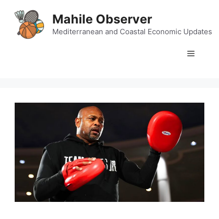
Skip
Mahile Observer
to
content
Mediterranean and Coastal Economic Updates
Menu