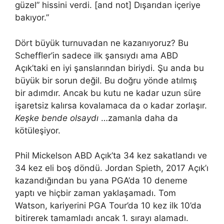
güzel” hissini verdi. [and not] Dışarıdan içeriye
bakıyor.”
Dört büyük turnuvadan ne kazanıyoruz? Bu
Scheffler’in sadece ilk şansıydı ama ABD
Açık’taki en iyi şanslarından biriydi. Şu anda bu
büyük bir sorun değil. Bu doğru yönde atılmış
bir adımdır. Ancak bu kutu ne kadar uzun süre
işaretsiz kalırsa kovalamaca da o kadar zorlaşır.
Keşke bende olsaydı
…zamanla daha da
kötüleşiyor.
Phil Mickelson ABD Açık’ta 34 kez sakatlandı ve
34 kez eli boş döndü. Jordan Spieth, 2017 Açık’ı
kazandığından bu yana PGA’da 10 deneme
yaptı ve hiçbir zaman yaklaşamadı. Tom
Watson, kariyerini PGA Tour’da 10 kez ilk 10’da
bitirerek tamamladı ancak 1. sırayı alamadı.