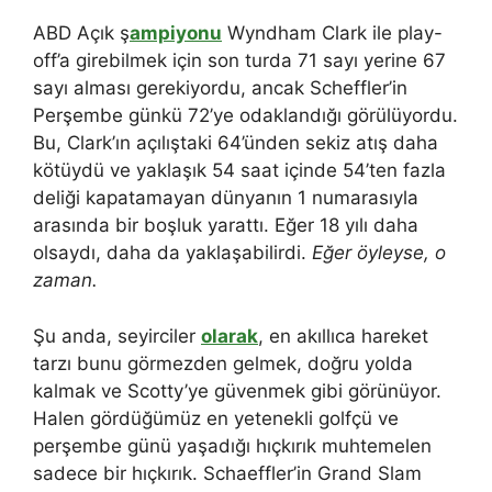
ABD Açık ş
ampiyonu
Wyndham Clark ile play-
off’a girebilmek için son turda 71 sayı yerine 67
sayı alması gerekiyordu, ancak Scheffler’in
Perşembe günkü 72’ye odaklandığı görülüyordu.
Bu, Clark’ın açılıştaki 64’ünden sekiz atış daha
kötüydü ve yaklaşık 54 saat içinde 54’ten fazla
deliği kapatamayan dünyanın 1 numarasıyla
arasında bir boşluk yarattı. Eğer 18 yılı daha
olsaydı, daha da yaklaşabilirdi.
Eğer öyleyse, o
zaman.
Şu anda, seyirciler
olarak
, en akıllıca hareket
tarzı bunu görmezden gelmek, doğru yolda
kalmak ve Scotty’ye güvenmek gibi görünüyor.
Halen gördüğümüz en yetenekli golfçü ve
perşembe günü yaşadığı hıçkırık muhtemelen
sadece bir hıçkırık. Schaeffler’in Grand Slam