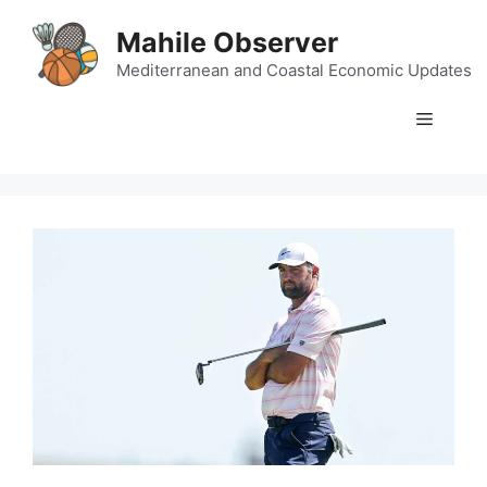
Skip
Mahile Observer
to
content
Mediterranean and Coastal Economic Updates
Menu