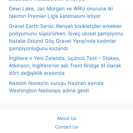
Dewi Lake, Jac Morgan ve WRU onuruna iki
takımın Premier Lig’e katılmasını istiyor
Gravel Earth Serisi: Kenyalı bisikletçiler erkekler
podyumunu süpürürken, İsveç ulusal şampiyonu
Natalie Eklund Göç Gravel Yarışı’nda kadınlar
şampiyonluğunu kazandı
İngiltere v Yeni Zelanda, üçüncü Test – Stokes,
Atkinson, İngiltere’nin adı Trent Bridge XI olarak
dört değişiklik arasında
Nassim Nunez’in vuruşu Haziran ayında
Washington Nationals adına geldi
About Us
Contact Us