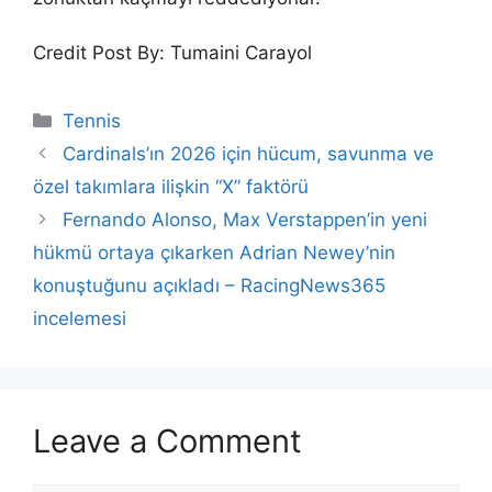
Credit Post By: Tumaini Carayol
Categories
Tennis
Cardinals’ın 2026 için hücum, savunma ve
özel takımlara ilişkin “X” faktörü
Fernando Alonso, Max Verstappen’in yeni
hükmü ortaya çıkarken Adrian Newey’nin
konuştuğunu açıkladı – RacingNews365
incelemesi
Leave a Comment