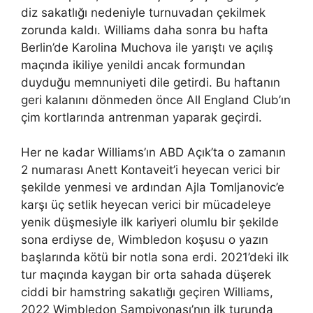
diz sakatlığı nedeniyle turnuvadan çekilmek
zorunda kaldı. Williams daha sonra bu hafta
Berlin’de Karolina Muchova ile yarıştı ve açılış
maçında ikiliye yenildi ancak formundan
duyduğu memnuniyeti dile getirdi. Bu haftanın
geri kalanını dönmeden önce All England Club’ın
çim kortlarında antrenman yaparak geçirdi.
Her ne kadar Williams’ın ABD Açık’ta o zamanın
2 numarası Anett Kontaveit’i heyecan verici bir
şekilde yenmesi ve ardından Ajla Tomljanovic’e
karşı üç setlik heyecan verici bir mücadeleye
yenik düşmesiyle ilk kariyeri olumlu bir şekilde
sona erdiyse de, Wimbledon koşusu o yazın
başlarında kötü bir notla sona erdi. 2021’deki ilk
tur maçında kaygan bir orta sahada düşerek
ciddi bir hamstring sakatlığı geçiren Williams,
2022 Wimbledon Şampiyonası’nın ilk turunda