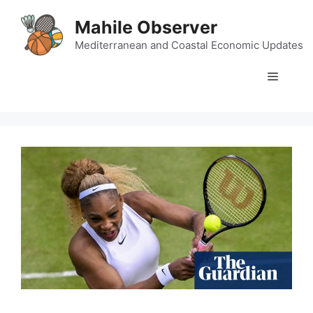
Skip
Mahile Observer
to
content
Mediterranean and Coastal Economic Updates
Menu