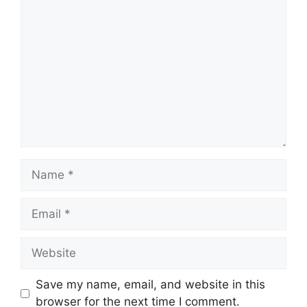
Comment
Name
Email
Website
Save my name, email, and website in this
browser for the next time I comment.