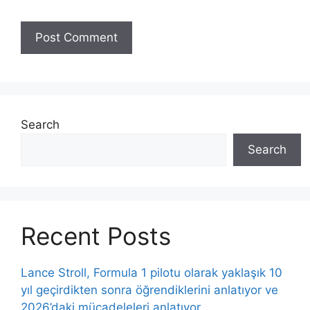
Search
Search
Recent Posts
Lance Stroll, Formula 1 pilotu olarak yaklaşık 10
yıl geçirdikten sonra öğrendiklerini anlatıyor ve
2026’daki mücadeleleri anlatıyor