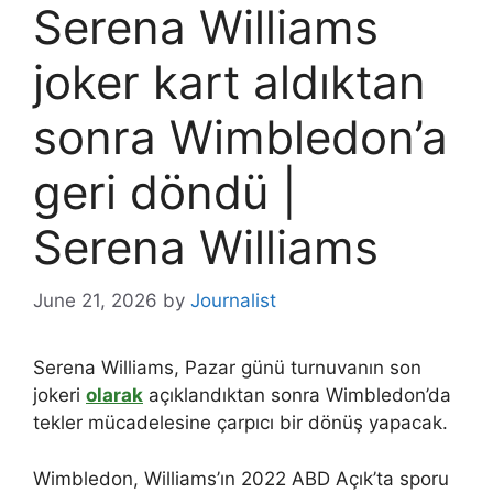
Serena Williams
joker kart aldıktan
sonra Wimbledon’a
geri döndü |
Serena Williams
June 21, 2026
by
Journalist
Serena Williams, Pazar günü turnuvanın son
jokeri
olarak
açıklandıktan sonra Wimbledon’da
tekler mücadelesine çarpıcı bir dönüş yapacak.
Wimbledon, Williams’ın 2022 ABD Açık’ta sporu