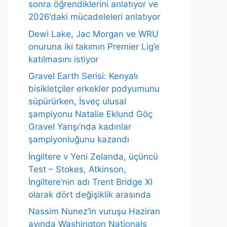
sonra öğrendiklerini anlatıyor ve
2026’daki mücadeleleri anlatıyor
Dewi Lake, Jac Morgan ve WRU
onuruna iki takımın Premier Lig’e
katılmasını istiyor
Gravel Earth Serisi: Kenyalı
bisikletçiler erkekler podyumunu
süpürürken, İsveç ulusal
şampiyonu Natalie Eklund Göç
Gravel Yarışı’nda kadınlar
şampiyonluğunu kazandı
İngiltere v Yeni Zelanda, üçüncü
Test – Stokes, Atkinson,
İngiltere’nin adı Trent Bridge XI
olarak dört değişiklik arasında
Nassim Nunez’in vuruşu Haziran
ayında Washington Nationals