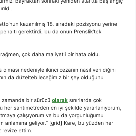
kırmızı bayraktan sonraki yeniden startta başlangıç
rıldı.
letto’nun kazanılmış 18. sıradaki pozisyonu yerine
 penaltı gerektirdi, bu da onun Prenslik’teki
 rağmen, çok daha maliyetli bir hata oldu.
 olması nedeniyle ikinci cezanın nasıl verildiğini
tının da düzeltebileceğimiz bir şey olduğunu
nı zamanda bir sürücü
olarak
sınırlarda çok
nkü her santimetreden en iyi şekilde yararlanıyorum,
tutmaya çalışıyorum ve bu da yorgunluğumu
 anlamına geliyor.” [grid] Kare, bu yüzden her
revize ettim.