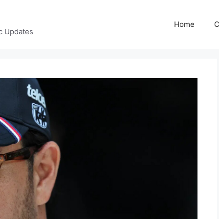
Home
C
c Updates