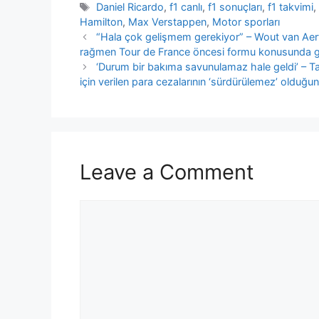
Tags
Daniel Ricardo
,
f1 canlı
,
f1 sonuçları
,
f1 takvimi
Hamilton
,
Max Verstappen
,
Motor sporları
“Hala çok gelişmem gerekiyor” – Wout van Aert,
rağmen Tour de France öncesi formu konusunda g
‘Durum bir bakıma savunulamaz hale geldi’ – Ta
için verilen para cezalarının ‘sürdürülemez’ olduğu
Leave a Comment
Comment