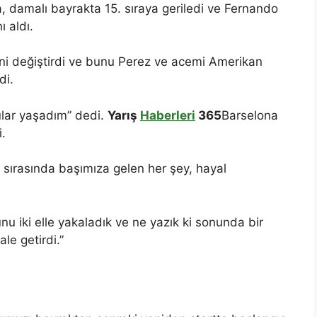
za, damalı bayrakta 15. sıraya geriledi ve Fernando
ı aldı.
rini değiştirdi ve bunu Perez ve acemi Amerikan
di.
ular yaşadım” dedi.
Yarış
Haberleri
365
Barselona
.
ış sırasında başımıza gelen her şey, hayal
unu iki elle yakaladık ve ne yazık ki sonunda bir
le getirdi.”