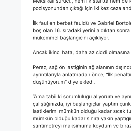
Meksikalı sürücü, hem ilk startta hem de 
​​pozisyonundan çıktığı için iki kez cezalandı
İlk faul en berbat fauldü ve Gabriel Borto
boş olan 16. sıradaki yerini aldıktan sonra
mükemmel başlangıcını açıklıyor.
Ancak ikinci hata, daha az ciddi olmasına
Perez, sağ ön lastiğinin ağ alanının dışında
ayrıntılarıyla anlatmadan önce, “İlk penal
düşünüyorum” diye ekledi.
“Ama tabii ki sorumluluğu alıyorum ve ay
çalıştığınızda, iyi başlangıçlar yaptım çü
lastiklerimi mümkün olduğu kadar sıcak 
mümkün olduğu kadar sınıra yakın yaptığım
santimetreyi maksimuma koydum ve biraz 