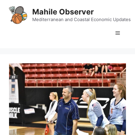
Skip
Mahile Observer
to
content
Mediterranean and Coastal Economic Updates
Menu