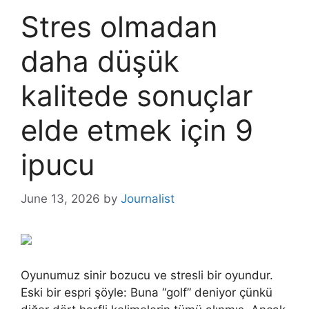
Stres olmadan
daha düşük
kalitede sonuçlar
elde etmek için 9
ipucu
June 13, 2026
by
Journalist
Oyunumuz sinir bozucu ve stresli bir oyundur.
Eski bir espri şöyle: Buna “golf” deniyor çünkü