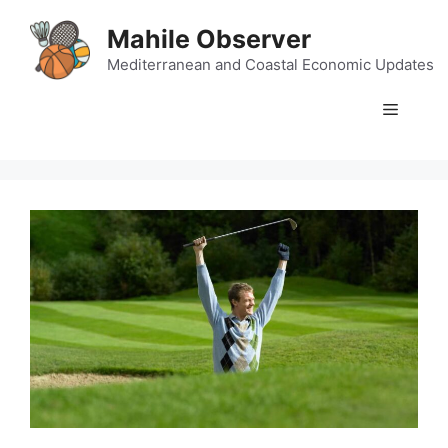
Skip
Mahile Observer
to
content
Mediterranean and Coastal Economic Updates
Menu