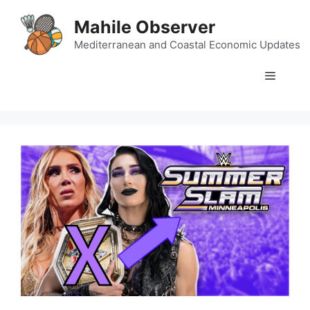
Skip
Mahile Observer
to
content
Mediterranean and Coastal Economic Updates
Menu