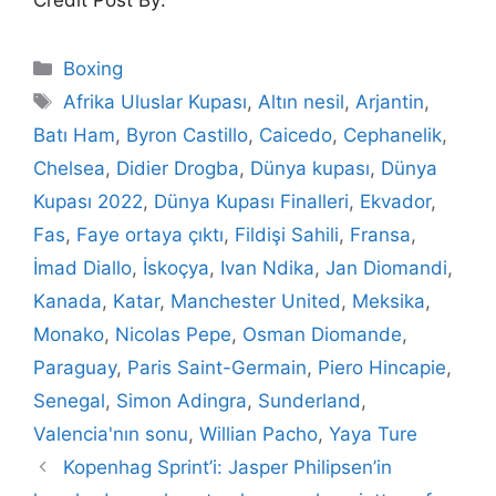
Credit Post By:
Categories
Boxing
Tags
Afrika Uluslar Kupası
,
Altın nesil
,
Arjantin
,
Batı Ham
,
Byron Castillo
,
Caicedo
,
Cephanelik
,
Chelsea
,
Didier Drogba
,
Dünya kupası
,
Dünya
Kupası 2022
,
Dünya Kupası Finalleri
,
Ekvador
,
Fas
,
Faye ortaya çıktı
,
Fildişi Sahili
,
Fransa
,
İmad Diallo
,
İskoçya
,
Ivan Ndika
,
Jan Diomandi
,
Kanada
,
Katar
,
Manchester United
,
Meksika
,
Monako
,
Nicolas Pepe
,
Osman Diomande
,
Paraguay
,
Paris Saint-Germain
,
Piero Hincapie
,
Senegal
,
Simon Adingra
,
Sunderland
,
Valencia'nın sonu
,
Willian Pacho
,
Yaya Ture
Kopenhag Sprint’i: Jasper Philipsen’in