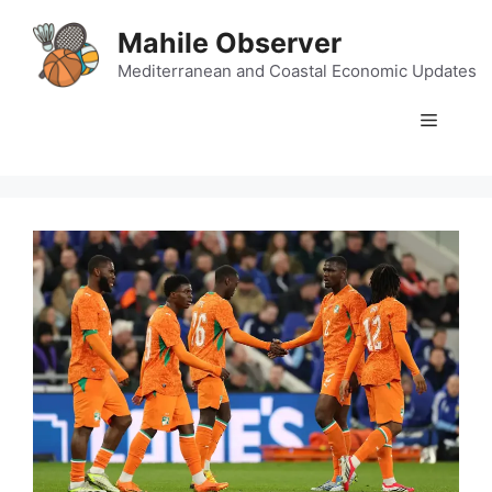
Skip
Mahile Observer
to
content
Mediterranean and Coastal Economic Updates
Menu