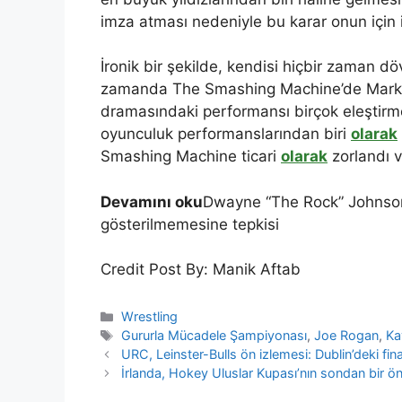
imza atması nedeniyle bu karar onun için i
İronik bir şekilde, kendisi hiçbir zaman 
zamanda The Smashing Machine’de Mark Ker
dramasındaki performansı birçok eleştirm
oyunculuk performanslarından biri
olarak
Smashing Machine ticari
olarak
zorlandı v
Devamını oku
Dwayne “The Rock” Johnson’
gösterilmemesine tepkisi
Credit Post By: Manik Aftab
Categories
Wrestling
Tags
Gururla Mücadele Şampiyonası
,
Joe Rogan
,
Ka
URC, Leinster-Bulls ön izlemesi: Dublin’deki fi
İrlanda, Hokey Uluslar Kupası’nın sondan bir ö