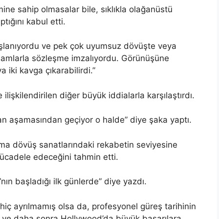
mine sahip olmasalar bile, sıklıkla olağanüstü
tığını kabul etti.
şlanıyordu ve pek çok uyumsuz dövüşte veya
 adamlarla sözleşme imzalıyordu. Görünüşüne
iki kavga çıkarabilirdi.”
ilişkilendirilen diğer büyük iddialarla karşılaştırdı.
gan aşamasından geçiyor o halde” diye şaka yaptı.
a dövüş sanatlarındaki rekabetin seviyesine
mücadele edeceğini tahmin etti.
’nın başladığı ilk günlerde” diye yazdı.
ç ayrılmamış olsa da, profesyonel güreş tarihinin
si ve daha sonra Hollywood’da büyük başarılara