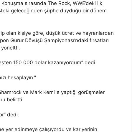
. Konuşma sırasında The Rock, WWE’deki ilk
eşteki geleceğinden şüphe duyduğu bir dönem
 olan kişiye göre, düşük ücret ve hayranlardan
Japon Gurur Dövüşü Şampiyonası’ndaki fırsatları
yöneltti.
reşten 150.000 dolar kazanıyordum” dedi.
nızı hesaplayın.”
Shamrock ve Mark Kerr ile yaptığı görüşmeler
u belirtti.
or” dedi.
 yer edinmeye çalışıyordu ve kariyerinin