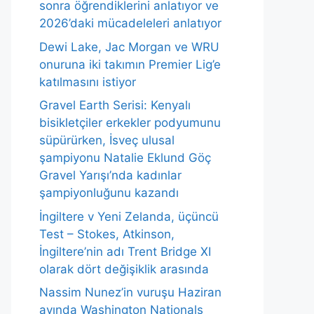
sonra öğrendiklerini anlatıyor ve
2026’daki mücadeleleri anlatıyor
Dewi Lake, Jac Morgan ve WRU
onuruna iki takımın Premier Lig’e
katılmasını istiyor
Gravel Earth Serisi: Kenyalı
bisikletçiler erkekler podyumunu
süpürürken, İsveç ulusal
şampiyonu Natalie Eklund Göç
Gravel Yarışı’nda kadınlar
şampiyonluğunu kazandı
İngiltere v Yeni Zelanda, üçüncü
Test – Stokes, Atkinson,
İngiltere’nin adı Trent Bridge XI
olarak dört değişiklik arasında
Nassim Nunez’in vuruşu Haziran
ayında Washington Nationals