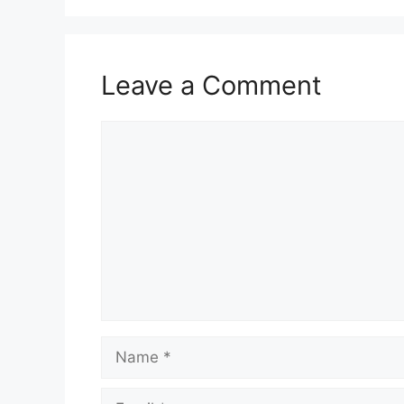
Leave a Comment
Comment
Name
Email