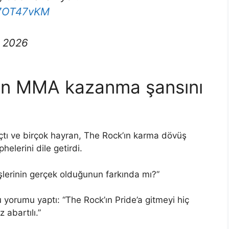
47OT47vKM
n 2026
’ın MMA kazanma şansını
açtı ve birçok hayran, The Rock’ın karma dövüş
helerini dile getirdi.
lerinin gerçek olduğunun farkında mı?”
 yorumu yaptı: “The Rock’ın Pride’a gitmeyi hiç
abartılı.”