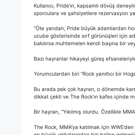
Kullanıcı, Pride’ın, kapsamlı dövüş deneyi
sporculara ve şahsiyetlere rezervasyon yap
“Öte yandan, Pride büyük adamlardan ho
ucube gösterisinde sırf görünüşleri için
bakılırsa muhtemelen kendi başına bir veya 
Bazı hayranlar hikayeyi güreş efsaneleriyle 
Yorumculardan biri “Rock yanıltıcı bir Ho
Bu arada pek çok hayran, o dönemde karm
dikkat çekti ve The Rock’ın kafes içinde 
Bir hayran, “Yıkılmış olurdu. Özellikle MMA
The Rock, MMA’ya katılmak için WWE’den hi
en büyük yıldızlarından biri haline gelme