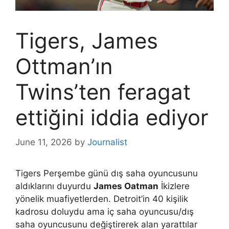
Tigers, James
Ottman’ın
Twins’ten feragat
ettiğini iddia ediyor
June 11, 2026
by
Journalist
Tigers Perşembe günü dış saha oyuncusunu
aldıklarını duyurdu
James Oatman
İkizlere
yönelik muafiyetlerden. Detroit’in 40 kişilik
kadrosu doluydu ama iç saha oyuncusu/dış
saha oyuncusunu değiştirerek alan yarattılar