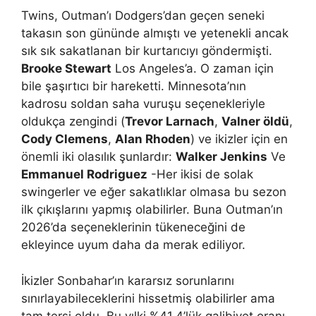
Twins, Outman’ı Dodgers’dan geçen seneki
takasın son gününde almıştı ve yetenekli ancak
sık sık sakatlanan bir kurtarıcıyı göndermişti.
Brooke Stewart
Los Angeles’a. O zaman için
bile şaşırtıcı bir hareketti. Minnesota’nın
kadrosu soldan saha vuruşu seçenekleriyle
oldukça zengindi (
Trevor Larnach
,
Valner öldü
,
Cody Clemens
,
Alan Rhoden
) ve ikizler için en
önemli iki olasılık şunlardır:
Walker Jenkins
Ve
Emmanuel Rodriguez
-Her ikisi de solak
swingerler ve eğer sakatlıklar olmasa bu sezon
ilk çıkışlarını yapmış olabilirler. Buna Outman’ın
2026’da seçeneklerinin tükeneceğini de
ekleyince uyum daha da merak ediliyor.
İkizler Sonbahar’ın kararsız sorunlarını
sınırlayabileceklerini hissetmiş olabilirler ama
tam tersi oldu. Bu yılki %41,4’lük galibiyet oranı,