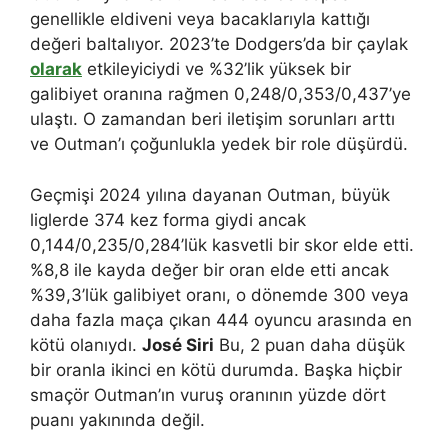
genellikle eldiveni veya bacaklarıyla kattığı
değeri baltalıyor. 2023’te Dodgers’da bir çaylak
olarak
etkileyiciydi ve %32’lik yüksek bir
galibiyet oranına rağmen 0,248/0,353/0,437’ye
ulaştı. O zamandan beri iletişim sorunları arttı
ve Outman’ı çoğunlukla yedek bir role düşürdü.
Geçmişi 2024 yılına dayanan Outman, büyük
liglerde 374 kez forma giydi ancak
0,144/0,235/0,284’lük kasvetli bir skor elde etti.
%8,8 ile kayda değer bir oran elde etti ancak
%39,3’lük galibiyet oranı, o dönemde 300 veya
daha fazla maça çıkan 444 oyuncu arasında en
kötü olanıydı.
José Siri
Bu, 2 puan daha düşük
bir oranla ikinci en kötü durumda. Başka hiçbir
smaçör Outman’ın vuruş oranının yüzde dört
puanı yakınında değil.