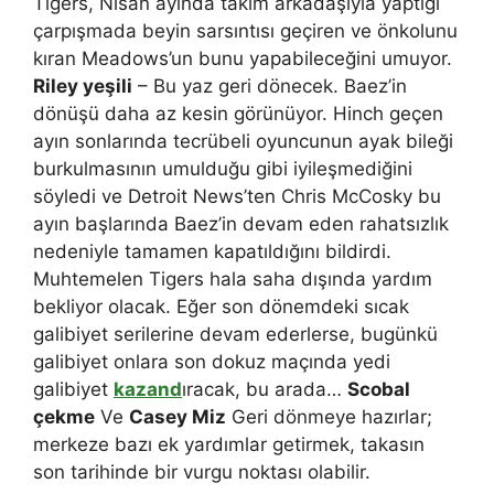
Tigers, Nisan ayında takım arkadaşıyla yaptığı
çarpışmada beyin sarsıntısı geçiren ve önkolunu
kıran Meadows’un bunu yapabileceğini umuyor.
Riley yeşili
– Bu yaz geri dönecek. Baez’in
dönüşü daha az kesin görünüyor. Hinch geçen
ayın sonlarında tecrübeli oyuncunun ayak bileği
burkulmasının umulduğu gibi iyileşmediğini
söyledi ve Detroit News’ten Chris McCosky bu
ayın başlarında Baez’in devam eden rahatsızlık
nedeniyle tamamen kapatıldığını bildirdi.
Muhtemelen Tigers hala saha dışında yardım
bekliyor olacak. Eğer son dönemdeki sıcak
galibiyet serilerine devam ederlerse, bugünkü
galibiyet onlara son dokuz maçında yedi
galibiyet
kazand
ıracak, bu arada…
Scobal
çekme
Ve
Casey Miz
Geri dönmeye hazırlar;
merkeze bazı ek yardımlar getirmek, takasın
son tarihinde bir vurgu noktası olabilir.