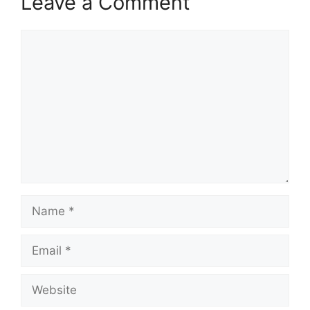
Leave a Comment
Comment
Name
Email
Website