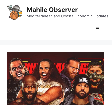
Skip
Mahile Observer
to
content
Mediterranean and Coastal Economic Updates
Menu