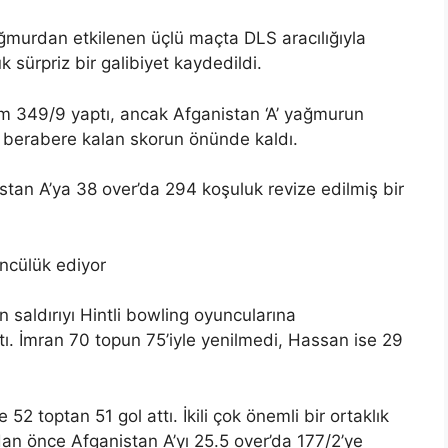
murdan etkilenen üçlü maçta DLS aracılığıyla
k sürpriz bir galibiyet kaydedildi.
am 349/9 yaptı, ancak Afganistan ‘A’ yağmurun
 berabere kalan skorun önünde kaldı.
tan A’ya 38 over’da 294 koşuluk revize edilmiş bir
ncülük ediyor
 saldırıyı Hintli bowling oyuncularına
aptı. İmran 70 topun 75’iyle yenilmedi, Hassan ise 29
2 toptan 51 gol attı. İkili çok önemli bir ortaklık
n önce Afganistan A’yı 25.5 over’da 177/2’ye