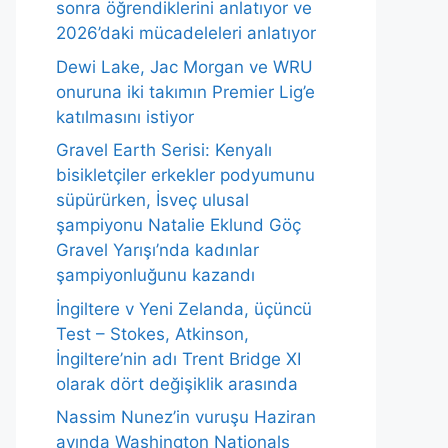
sonra öğrendiklerini anlatıyor ve
2026’daki mücadeleleri anlatıyor
Dewi Lake, Jac Morgan ve WRU
onuruna iki takımın Premier Lig’e
katılmasını istiyor
Gravel Earth Serisi: Kenyalı
bisikletçiler erkekler podyumunu
süpürürken, İsveç ulusal
şampiyonu Natalie Eklund Göç
Gravel Yarışı’nda kadınlar
şampiyonluğunu kazandı
İngiltere v Yeni Zelanda, üçüncü
Test – Stokes, Atkinson,
İngiltere’nin adı Trent Bridge XI
olarak dört değişiklik arasında
Nassim Nunez’in vuruşu Haziran
ayında Washington Nationals