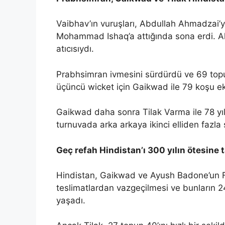
Vaibhav’ın vuruşları, Abdullah Ahmadzai’ye
Mohammad Ishaq’a attığında sona erdi. Ah
atıcısıydı.
Prabhsimran ivmesini sürdürdü ve 69 topun
üçüncü wicket için Gaikwad ile 79 koşu ek
Gaikwad daha sonra Tilak Varma ile 78 yıllı
turnuvada arka arkaya ikinci elliden fazla
Geç refah Hindistan’ı 300 yılın ötesine 
Hindistan, Gaikwad ve Ayush Badone’un Fa
teslimatlardan vazgeçilmesi ve bunların 2
yaşadı.