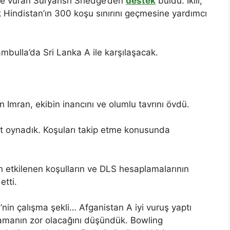
kilde vuran Suryansh Shedge’den
destek
buldu. İkili,
ek Hindistan’ın 300 koşu sınırını geçmesine yardımcı
mbulla’da Sri Lanka A ile karşılaşacak.
 Imran, ekibin inancını ve olumlu tavrını övdü.
ket oynadık. Koşuları takip etme konusunda
 etkilenen koşulların ve DLS hesaplamalarının
etti.
’nin çalışma şekli… Afganistan A iyi vuruş yaptı
manın zor olacağını düşündük. Bowling