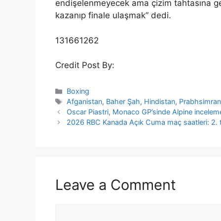
endişelenmeyecek ama çizim tahtasına ge
kazanıp finale ulaşmak” dedi.
131661262
Credit Post By:
Categories
Boxing
Tags
Afganistan
,
Baher Şah
,
Hindistan
,
Prabhsimran
Oscar Piastri, Monaco GP’sinde Alpine inceleme
2026 RBC Kanada Açık Cuma maç saatleri: 2. tu
Leave a Comment
Comment