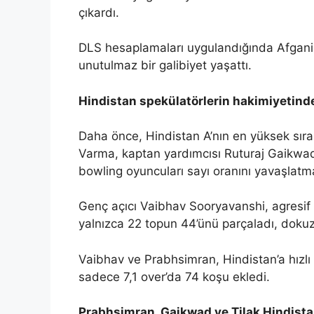
çıkardı.
DLS hesaplamaları uygulandığında Afganis
unutulmaz bir galibiyet yaşattı.
Hindistan spekülatörlerin hakimiyetind
Daha önce, Hindistan A’nın en yüksek sıras
Varma, kaptan yardımcısı Ruturaj Gaikwad
bowling oyuncuları sayı oranını yavaşlatmay
Genç açıcı Vaibhav Sooryavanshi, agresif v
yalnızca 22 topun 44’ünü parçaladı, dokuz s
Vaibhav ve Prabhsimran, Hindistan’a hızlı bi
sadece 7,1 over’da 74 koşu ekledi.
Prabhsimran, Gaikwad ve Tilak Hindista