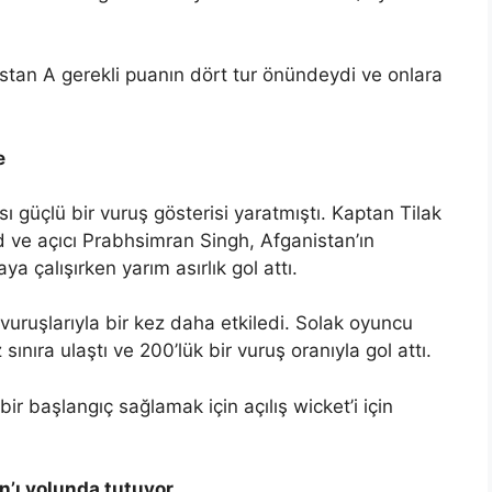
tan A gerekli puanın dört tur önündeydi ve onlara
e
ı güçlü bir vuruş gösterisi yaratmıştı. Kaptan Tilak
 ve açıcı Prabhsimran Singh, Afganistan’ın
a çalışırken yarım asırlık gol attı.
uruşlarıyla bir kez daha etkiledi. Solak oyuncu
ınıra ulaştı ve 200’lük bir vuruş oranıyla gol attı.
r başlangıç ​​sağlamak için açılış wicket’i için
n’ı yolunda tutuyor