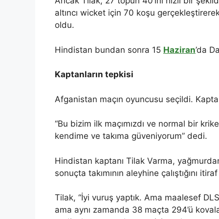
Ancak Tilak, 27 topun 40’ını hızlı bir şe
altıncı wicket için 70 koşu gerçekleştirer
oldu.
Hindistan bundan sonra 15
Haziran
’da Da
Kaptanların tepkisi
Afganistan maçın oyuncusu seçildi. Kaptan
“Bu bizim ilk maçımızdı ve normal bir kri
kendime ve takıma güveniyorum” dedi.
Hindistan kaptanı Tilak Varma, yağmurdan
sonuçta takımının aleyhine çalıştığını itiraf 
Tilak, “İyi vuruş yaptık. Ama maalesef DLS
ama aynı zamanda 38 maçta 294’ü kovala