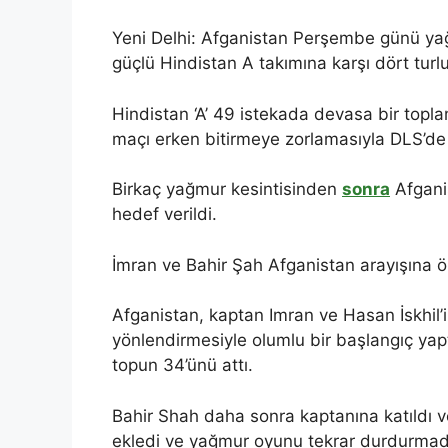
Yeni Delhi: Afganistan Perşembe günü yağ
güçlü Hindistan A takımına karşı dört turlu
Hindistan ‘A’ 49 istekada devasa bir topl
maçı erken bitirmeye zorlamasıyla DLS’de
Birkaç yağmur kesintisinden
sonra
Afganis
hedef verildi.
İmran ve Bahir Şah Afganistan arayışına ö
Afganistan, kaptan Imran ve Hasan İskhil’in
yönlendirmesiyle olumlu bir başlangıç ​​​​y
topun 34’ünü attı.
Bahir Shah daha sonra kaptanına katıldı ve 5
ekledi ve yağmur oyunu tekrar durdurmada