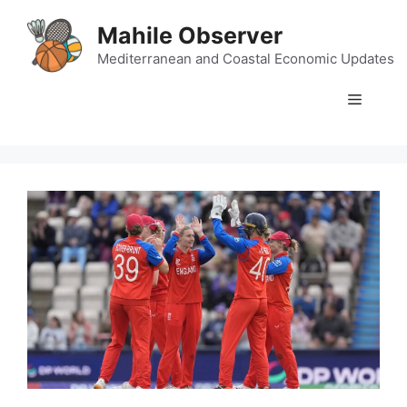
Skip
Mahile Observer
to
content
Mediterranean and Coastal Economic Updates
Menu