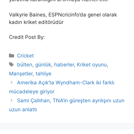
Valkyrie Baines, ESPNcricinfo’da genel olarak
kadın kriket editörüdür
Credit Post By:
Categories
Cricket
Tags
bülten
,
günlük
,
haberler
,
Kriket oyunu
,
Manşetler
,
tahliye
Amerika Açık’ta Wyndham-Clark iki farklı
mücadeleye giriyor
Sami Çallıhan, TNA’in güreşten ayrılışını uzun
uzun anlattı