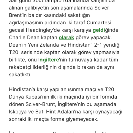
Salı günü Southampton’da İrlanda karşısında
alınan galibiyetin son aşamalarında Sciver-
Brent’in baldır kasındaki sakatlığın
ağırlaşmasının ardından iki taraf Cumartesi
gecesi Headingley’de karşı karşıya
geldi
ğinde
Charlie Dean kaptan
olarak
görev yapacak.
Dean’in Yeni Zelanda ve Hindistan’ı 2-1 yendiği
T20I serisinde kaptan olarak görev yapmasıyla
birlikte, onu İ
ngiltere
’nin turnuvaya kadar tüm
rekabetçi liderliğinin dışında bırakan da aynı
sakatlıktı.
Hindistan’a karşı yapılan ısınma maçı ve T20
Dünya Kupası’nın ilk iki maçında iyi bir formda
dönen Sciver-Brunt, İngiltere’nin bu aşamada
İskoçya ve Batı Hint Adaları’na karşı oynayacağı
sonraki iki maçta forma giyemeyecek.