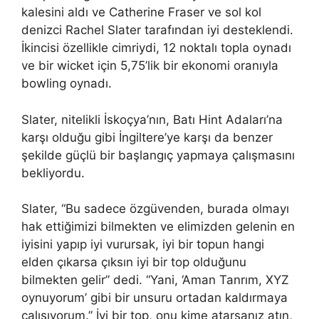
kalesini aldı ve Catherine Fraser ve sol kol
denizci Rachel Slater tarafından iyi desteklendi.
İkincisi özellikle cimriydi, 12 noktalı topla oynadı
ve bir wicket için 5,75’lik bir ekonomi oranıyla
bowling oynadı.
Slater, nitelikli İskoçya’nın, Batı Hint Adaları’na
karşı olduğu gibi İngiltere’ye karşı da benzer
şekilde güçlü bir başlangıç ​​​​yapmaya çalışmasını
bekliyordu.
Slater, “Bu sadece özgüvenden, burada olmayı
hak ettiğimizi bilmekten ve elimizden gelenin en
iyisini yapıp iyi vurursak, iyi bir topun hangi
elden çıkarsa çıksın iyi bir top olduğunu
bilmekten gelir” dedi. “Yani, ‘Aman Tanrım, XYZ
oynuyorum’ gibi bir unsuru ortadan kaldırmaya
çalışıyorum.” İyi bir top, onu kime atarsanız atın,