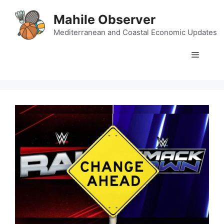
Skip
Mahile Observer
to
content
Mediterranean and Coastal Economic Updates
Menu