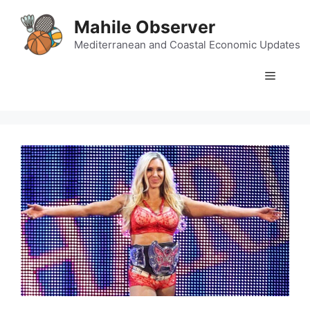
Skip
Mahile Observer
to
content
Mediterranean and Coastal Economic Updates
Menu