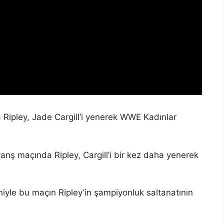
ipley, Jade Cargill’i yenerek WWE Kadınlar
vanş maçında Ripley, Cargill’i bir kez daha yenerek
le bu maçın Ripley’in şampiyonluk saltanatının