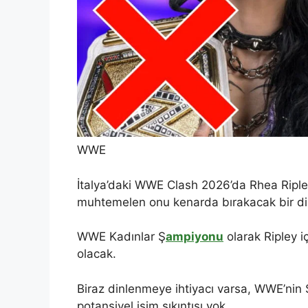
WWE
İtalya’daki WWE Clash 2026’da Rhea Ripley,
muhtemelen onu kenarda bırakacak bir di
WWE Kadınlar Ş
ampiyonu
olarak Ripley i
olacak.
Biraz dinlenmeye ihtiyacı varsa, WWE’nin 
potansiyel isim sıkıntısı yok.