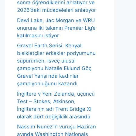
sonra öğrendiklerini anlatıyor ve
2026’daki mücadeleleri anlatıyor
Dewi Lake, Jac Morgan ve WRU
onuruna iki takımın Premier Lig’e
katılmasını istiyor
Gravel Earth Serisi: Kenyalı
bisikletçiler erkekler podyumunu
süpürürken, İsveç ulusal
şampiyonu Natalie Eklund Göç
Gravel Yarışı’nda kadınlar
şampiyonluğunu kazandı
İngiltere v Yeni Zelanda, üçüncü
Test – Stokes, Atkinson,
İngiltere’nin adı Trent Bridge XI
olarak dört değişiklik arasında
Nassim Nunez’in vuruşu Haziran
ayında Washington Nationals