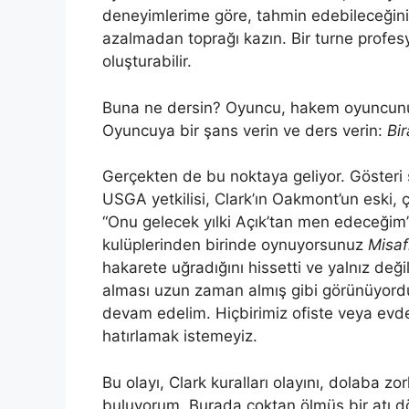
deneyimlerime göre, tahmin edebileceğin
azalmadan toprağı kazın. Bir turne profesy
oluşturabilir.
Buna ne dersin? Oyuncu, hakem oyuncunu
Oyuncuya bir şans verin ve ders verin:
Bi
Gerçekten de bu noktaya geliyor. Gösteri s
USGA yetkilisi, Clark’ın Oakmont’un eski, 
“Onu gelecek yılki Açık’tan men edeceği
kulüplerinden birinde oynuyorsunuz
Misaf
hakarete uğradığını hissetti ve yalnız deği
alması uzun zaman almış gibi görünüyord
devam edelim. Hiçbirimiz ofiste veya evd
hatırlamak istemeyiz.
Bu olayı, Clark kuralları olayını, dolaba z
buluyorum. Burada çoktan ölmüş bir atı 