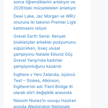
sonra öğrendiklerini anlatıyor ve
2026’daki mücadeleleri anlatıyor
Dewi Lake, Jac Morgan ve WRU
onuruna iki takımın Premier Lig’e
katılmasını istiyor
Gravel Earth Serisi: Kenyalı
bisikletçiler erkekler podyumunu
süpürürken, İsveç ulusal
şampiyonu Natalie Eklund Göç
Gravel Yarışı’nda kadınlar
şampiyonluğunu kazandı
İngiltere v Yeni Zelanda, üçüncü
Test – Stokes, Atkinson,
İngiltere’nin adı Trent Bridge XI
olarak dört değişiklik arasında
Nassim Nunez’in vuruşu Haziran
ayında Washington Nationals