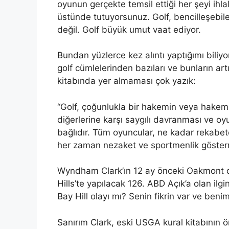
oyunun gerçekte temsil ettiği her şeyi ihlal
üstünde tutuyorsunuz. Golf, bencilleşebil
değil. Golf büyük umut vaat ediyor.
Bundan yüzlerce kez alıntı yaptığımı biliy
golf cümlelerinden bazıları ve bunların art
kitabında yer almaması çok yazık:
“Golf, çoğunlukla bir hakemin veya hakem
diğerlerine karşı saygılı davranması ve 
bağlıdır. Tüm oyuncular, ne kadar rekabetçi
her zaman nezaket ve sportmenlik gösterm
Wyndham Clark’ın 12 ay önceki Oakmont d
Hills’te yapılacak 126. ABD Açık’a olan ilg
Bay Hill olayı mı? Senin fikrin var ve benim
Sanırım Clark, eski USGA kural kitabının 