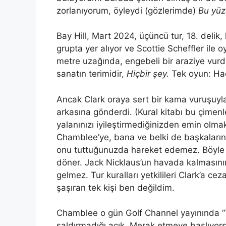
zorlanıyorum, öyleydi (gözlerimde)
Bu yü
Bay Hill, Mart 2024, üçüncü tur, 18. delik
grupta yer alıyor ve Scottie Scheffler ile
metre uzağında, engebeli bir araziye vurdu
sanatın terimidir,
Hiçbir şey.
Tek oyun: Hac
Ancak Clark oraya sert bir kama vuruşuyla
arkasına gönderdi. (Kural kitabı bu çimenl
yalanınızı iyileştirmediğinizden emin olm
Chamblee’ye, bana ve belki de başkaları
onu tuttuğunuzda hareket edemez. Böyle b
döner. Jack Nicklaus’un havada kalmasın
gelmez. Tur kuralları yetkilileri Clark’a c
şaşıran tek kişi ben değildim.
Chamblee o gün Golf Channel yayınında “T
saldırmadığı açık. Merak etmeye başlıyors