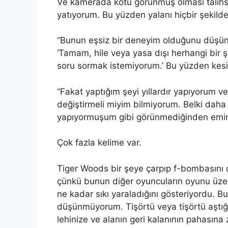
Ve kamerada kötü görünmüş olması talihsi
yatıyorum. Bu yüzden yalanı hiçbir şekil
“Bunun eşsiz bir deneyim olduğunu düşünü
‘Tamam, hile veya yasa dışı herhangi bir
soru sormak istemiyorum.’ Bu yüzden kesi
“Fakat yaptığım şeyi yıllardır yapıyorum 
değiştirmeli miyim bilmiyorum. Belki daha b
yapıyormuşum gibi görünmediğinden emin
Çok fazla kelime var.
Tiger Woods bir şeye çarpıp f-bombasını
çünkü bunun diğer oyuncuların oyunu üzeri
ne kadar sıkı yaraladığını gösteriyordu. 
düşünmüyorum. Tişörtü veya tişörtü aştığı
lehinize ve alanın geri kalanının pahasına