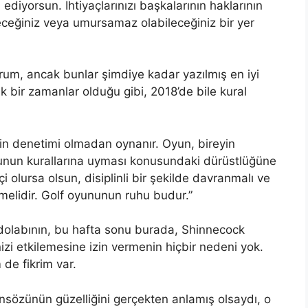
 ediyorsun. İhtiyaçlarınızı başkalarının haklarının
eceğiniz veya umursamaz olabileceğiniz bir yer
orum, ancak bunlar şimdiye kadar yazılmış en iyi
ık bir zamanlar olduğu gibi, 2018’de bile kural
in denetimi olmadan oynanır. Oyun, bireyin
oyunun kurallarına uyması konusundaki dürüstlüğüne
 olursa olsun, disiplinli bir şekilde davranmalı ve
elidir. Golf oyununun ruhu budur.”
olabının, bu hafta sonu burada, Shinnecock
inizi etkilemesine izin vermenin hiçbir nedeni yok.
 de fikrim var.
önsözünün güzelliğini gerçekten anlamış olsaydı, o