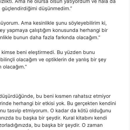
zlikti. Ama ne olursa olsun yatıyordum ve hâlâ da
de güçlendirdiğimi düşünmedim.”
yorum. Ama kesinlikle şunu söyleyebilirim ki,
 şey yapmaya çalıştığım konusunda herhangi bir
nlikle bunun daha fazla farkında olacağım.”
ve kimse beni eleştirmedi. Bu yüzden bunu
ilinçli olacağım ve optiklerin de yanlış bir şey
 olacağım.”
 düşürdüğünde, bu beni kısmen rahatsız etmiyor
nde herhangi bir etkisi yok. Bu gerçekten kendini
Bunu tasvip etmiyorum. O kadar da kötü olduğunu
nızda bu başka bir şeydir. Kural kitabını kendi
 zorladığınızda, bu başka bir şeydir. O zaman