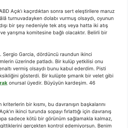
BD Açık’ı kaçırdıktan sonra sert eleştirilere maruz
hâlâ turnuvadayken dolabı vurmuş olsaydı, oyunun
 dışı bir şey nedeniyle tek atış veya hatta iki atış
ve yarışma komitesine bağlı olacaktır. Belirli bir
ı. Sergio Garcia, dördüncü raundun ikinci
lerin üzerinde patladı. Bir kulüp yetkilisi onu
enaltı vermiş olsaydı bunu kabul ederdim. Pisti
sikliğini gösterdi. Bir kulüpte şımarık bir velet gibi
rak
onursal üyedir. Büyüyün kardeşim. 46
kriterlerin bir kısmı, bu davranışın başkalarını
ık’ın ikinci turunda sopayı fırlattığı için davranış
ir sopa sadece kötü bir görünüm sağlamakla kalmaz,
 gittiklerini gerçekten kontrol edemiyorsun. Benim