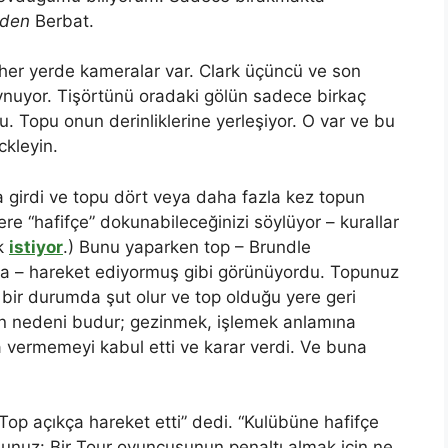
zden
Berbat.
, her yerde kameralar var. Clark üçüncü ve son
 oynuyor. Tişörtünü oradaki gölün sadece birkaç
. Topu onun derinliklerine yerleşiyor. O var ve bu
kleyin.
 girdi ve topu dört veya daha fazla kez topun
ere “hafifçe” dokunabileceğinizi söylüyor – kurallar
ak
istiyor
.) Bunu yaparken top – Brundle
na – hareket ediyormuş gibi görünüyordu. Topunuz
ir durumda şut olur ve top olduğu yere geri
ın nedeni budur; gezinmek, işlemek anlamına
eza vermemeyi kabul etti ve karar verdi. Ve buna
op açıkça hareket etti” dedi. “Kulübüne hafifçe
unuz: Bir Tour oyuncusunun penaltı almak için ne