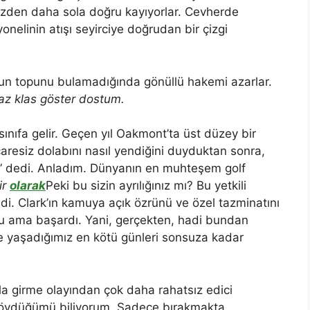
izden daha sola doğru kayıyorlar. Cevherde
onelinin atışı seyirciye doğrudan bir çizgi
n topunu bulamadığında gönüllü hakemi azarlar.
raz klas göster dostum.
ınıfa gelir. Geçen yıl Oakmont’ta üst düzey bir
çaresiz dolabını nasıl yendiğini duyduktan sonra,
m” dedi. Anladım. Dünyanın en muhteşem golf
ir
olarak
Peki bu sizin ayrılığınız mı? Bu yetkili
ldi. Clark’ın kamuya açık özrünü ve özel tazminatını
u ama başardı. Yani, gerçekten, hadi bundan
e yaşadığımız en kötü günleri sonsuza kadar
orla girme olayından çok daha rahatsız edici
dövdüğümü biliyorum. Sadece bırakmakta