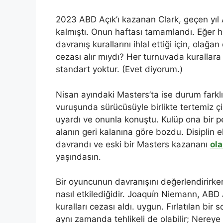
2023 ABD Açık’ı kazanan Clark, geçen yıl A
kalmıştı. Onun haftası tamamlandı. Eğer 
davranış kurallarını ihlal ettiği için, olağan
cezası alır mıydı? Her turnuvada kurallara 
standart yoktur. (Evet diyorum.)
Nisan ayındaki Masters’ta ise durum farkl
vuruşunda sürücüsüyle birlikte tertemiz çim
uyardı ve onunla konuştu. Kulüp ona bir p
alanın geri kalanına göre bozdu. Disiplin ek
davrandı ve eski bir Masters kazananı
ola
yaşındasın.
Bir oyuncunun davranışını değerlendirirken 
nasıl etkilediğidir. Joaquín Niemann, ABD Aç
kuralları cezası aldı. uygun. Fırlatılan b
aynı zamanda tehlikeli de olabilir; Nereye