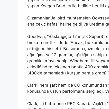
yapan Keegan Bradley ile birlikte her iki 
O zamanlar Jailbird muhtemelen Odyssey’i
ana çekiç kafası haline geldi ve üretime g
Goodwin, “Başlangıçta 17 inçlik SuperStro
bir kafa ürettik” dedi. “Ancak, bu kurulum
olduğunu hissetti. Bu sorunu çözmek için ik
ağırlığına ve 17 gram uç ağırlığına sahip,
gramlık kafaya sahip. Windham, ilk yapı
eklediğinden, eklenen bantla 400 gramlık 
(400’de tamamladı) kurşun bantla gram) 
Clark, hem şaft hem de CG konumundan ve a
konusunda üstün performans sergiledi. Ve 
Clark, iki hafta önce RBC Kanada Açık’ta 