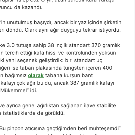
oyuncu da kazandı.
n unutulmuş başıydı, ancak bir yaz içinde şirketin
eri döndü. Clark aynı ağır duyguyu tekrar istiyordu.
ke 3.0 tutuşa sahip 38 inçlik standart 370 gramlık
un tercih ettiği kafa hissi ve kontrolünden yoksun
i yeni seçenek geliştirdik: biri standart uç
 diğeri ise taban plakasında tungsten içeren 400
dan bağımsız
olarak
tabana kurşun bant
kafayı çok ağır buldu, ancak 387 gramlık kafayı
“Mükemmel” idi.
yrıca genel ağırlıktan sağlanan ilave stabilite
istatistiklerde de görüldü.
“Bu pinpon atıcısına geçtiğimden beri muhteşemdi”