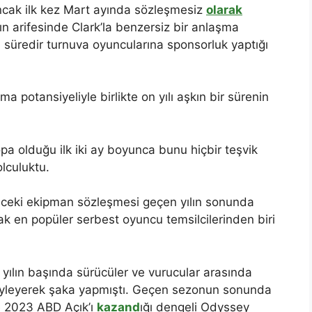
ancak ilk kez Mart ayında sözleşmesiz
olarak
n arifesinde Clark’la benzersiz bir anlaşma
ın süredir turnuva oyuncularına sponsorluk yaptığı
a potansiyeliyle birlikte on yılı aşkın bir sürenin
a olduğu ilk iki ay boyunca bunu hiçbir teşvik
lculuktu.
 önceki ekipman sözleşmesi geçen yılın sonunda
k en popüler serbest oyuncu temsilcilerinden biri
yılın başında sürücüler ve vurucular arasında
ı” söyleyerek şaka yapmıştı. Geçen sezonun sonunda
e 2023 ABD Açık’ı
kazand
ığı dengeli Odyssey