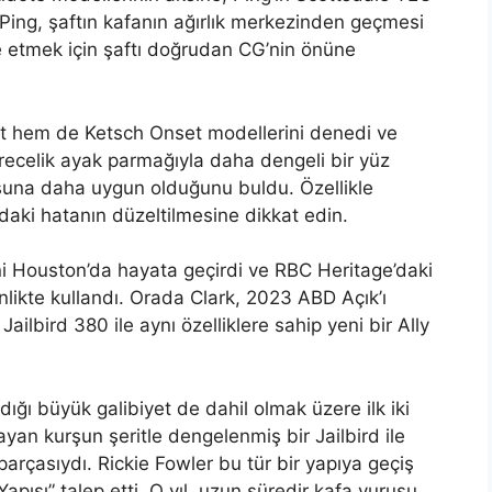
l. Ping, şaftın kafanın ağırlık merkezinden geçmesi
ze etmek için şaftı doğrudan CG’nin önüne
et hem de Ketsch Onset modellerini denedi ve
recelik ayak parmağıyla daha dengeli bir yüz
uşuna daha uygun olduğunu buldu. Özellikle
soldaki hatanın düzeltilmesine dikkat edin.
ni Houston’da hayata geçirdi ve RBC Heritage’daki
likte kullandı. Orada Clark, 2023 ABD Açık’ı
ilbird 380 ile aynı özelliklere sahip yeni bir Ally
ğı büyük galibiyet de dahil olmak üzere ilk iki
ayan kurşun şeritle dengelenmiş bir Jailbird ile
parçasıydı. Rickie Fowler bu tür bir yapıya geçiş
apısı” talep etti. O yıl, uzun süredir kafa vuruşu