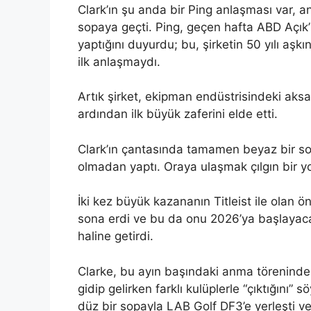
Clark’ın şu anda bir Ping anlaşması var, 
sopaya geçti. Ping, geçen hafta ABD Açık’ı
yaptığını duyurdu; bu, şirketin 50 yılı aşk
ilk anlaşmaydı.
Artık şirket, ekipman endüstrisindeki aksam
ardından ilk büyük zaferini elde etti.
Clark’ın çantasında tamamen beyaz bir sop
olmadan yaptı. Oraya ulaşmak çılgın bir yo
İki kez büyük kazananın Titleist ile olan
sona erdi ve bu da onu 2026’ya başlayaca
haline getirdi.
Clarke, bu ayın başındaki anma töreninde 
gidip gelirken farklı kulüplerle “çıktığın
düz bir sopayla LAB Golf DF3’e yerleşti v