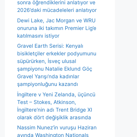
sonra öğrendiklerini anlatıyor ve
2026’daki mücadeleleri anlatıyor
Dewi Lake, Jac Morgan ve WRU
onuruna iki takımın Premier Lig’e
katılmasını istiyor
Gravel Earth Serisi: Kenyalı
bisikletçiler erkekler podyumunu
süpürürken, İsveç ulusal
şampiyonu Natalie Eklund Göç
Gravel Yarışı’nda kadınlar
şampiyonluğunu kazandı
İngiltere v Yeni Zelanda, üçüncü
Test – Stokes, Atkinson,
İngiltere’nin adı Trent Bridge XI
olarak dört değişiklik arasında
Nassim Nunez’in vuruşu Haziran
ayında Washington Nationals