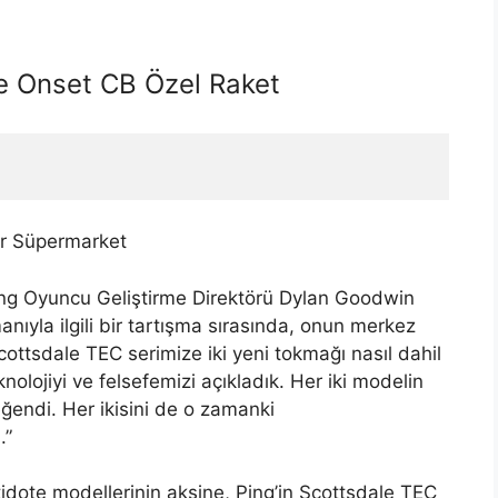
e Onset CB Özel Raket
r Süpermarket
 Ping Oyuncu Geliştirme Direktörü Dylan Goodwin
nıyla ilgili bir tartışma sırasında, onun merkez
e Scottsdale TEC serimize iki yeni tokmağı nasıl dahil
knolojiyi ve felsefemizi açıkladık. Her iki modelin
ğendi. Her ikisini de o zamanki
.”
tidote modellerinin aksine, Ping’in Scottsdale TEC