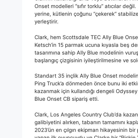
Onset modelleri “sıfır torklu” atıcılar deği
yerine, kütlenin çoğunu “çekerek” stabili
yerleştirir.
Clark, hem Scottsdale TEC Ally Blue Ons
Ketsch’in 15 parmak ucuna kıyasla beş de
tasarımına sahip Ally Blue modelinin vur
başlangıç ​​çizgisinin iyileştirilmesine ve 
Standart 35 inçlik Ally Blue Onset modeli
Ping Truck’a dönmeden önce bunu iki etkin
kazanmak için kullandığı dengeli Odyssey Ja
Blue Onset CB sipariş etti.
Clark, Los Angeles Country Club’da kazandı
galibiyetini alırken, tabanın tamamını kapl
2023’ün en çılgın ekipman hikayesinin bir 
yapan ilk oyuncuydu ve Clarke bir “Rickie Y