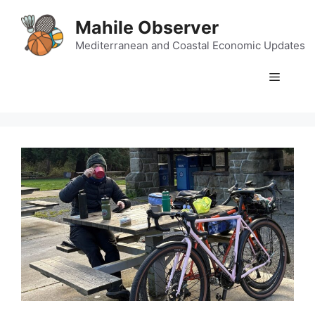
Skip
Mahile Observer
to
content
Mediterranean and Coastal Economic Updates
Menu