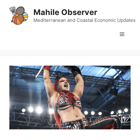
Skip
Mahile Observer
to
content
Mediterranean and Coastal Economic Updates
Menu