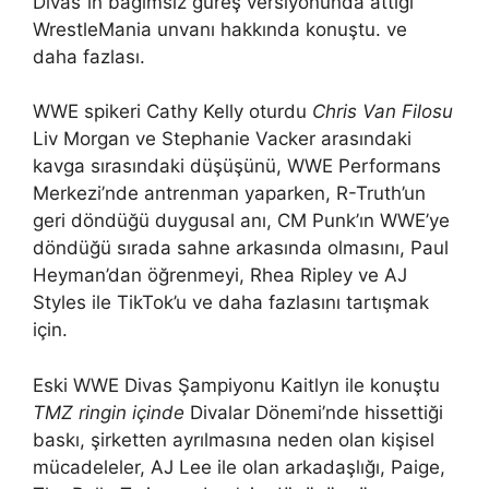
Divas”ın bağımsız güreş versiyonunda attığı
WrestleMania unvanı hakkında konuştu. ve
daha fazlası.
WWE spikeri Cathy Kelly oturdu
Chris Van Filosu
Liv Morgan ve Stephanie Vacker arasındaki
kavga sırasındaki düşüşünü, WWE Performans
Merkezi’nde antrenman yaparken, R-Truth’un
geri döndüğü duygusal anı, CM Punk’ın WWE’ye
döndüğü sırada sahne arkasında olmasını, Paul
Heyman’dan öğrenmeyi, Rhea Ripley ve AJ
Styles ile TikTok’u ve daha fazlasını tartışmak
için.
Eski WWE Divas Şampiyonu Kaitlyn ile konuştu
TMZ ringin içinde
Divalar Dönemi’nde hissettiği
baskı, şirketten ayrılmasına neden olan kişisel
mücadeleler, AJ Lee ile olan arkadaşlığı, Paige,