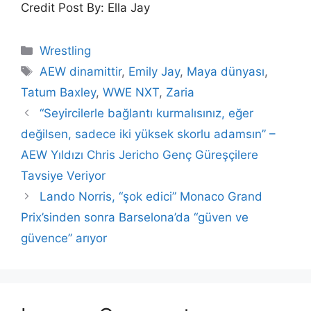
Credit Post By: Ella Jay
Categories
Wrestling
Tags
AEW dinamittir
,
Emily Jay
,
Maya dünyası
,
Tatum Baxley
,
WWE NXT
,
Zaria
“Seyircilerle bağlantı kurmalısınız, eğer
değilsen, sadece iki yüksek skorlu adamsın” –
AEW Yıldızı Chris Jericho Genç Güreşçilere
Tavsiye Veriyor
Lando Norris, “şok edici” Monaco Grand
Prix’sinden sonra Barselona’da “güven ve
güvence” arıyor