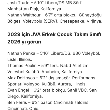
Josh Trude – 5’10” Libero/DS.MB Sörf.
Manhattan Plajı, Kaliforniya.
Nathan Walthour – 6’7″ orta blokçu. Güneydoğu
Bölgesi Voleybolu (SERV). Chesapeake, Virjinya.
2029 için JVA Erkek Çocuk Takım Sınıfı
2026’yı görün
Nathan Penka – 5’10” Libero/DS. 630 Voleybol.
Lisle, Illinois.
Thomas Poulin – 5’9″ ters. Nabd Atletizm
Voleybol Kulübü. Anaheim, Kaliforniya.
Max DeHoyos – 6’2″ dış smaçör. Performans
Sporları Voleybol Kulübü. Aurora, Illinois.
Evan Engel – 6’2″ orta blokçu. Sahil VBC. San
Diego, Kaliforniya.
Ben Ferris – 6’2″ pasör. Cincinnati saldırısı.
Cincinnati, Ohio.