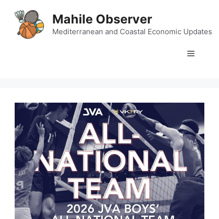
Skip
Mahile Observer
to
content
Mediterranean and Coastal Economic Updates
Menu