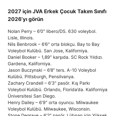
2027 için JVA Erkek Çocuk Takım Sınıfı
2026’yı görün
Nolan Perry – 6’0″ libero/DS. 630 voleybol.
Lisle, Illinois.
Nils Benbrook – 6’6″ orta blokçu. Bay to Bay
Voleybol Kulübü. San Jose, Kaliforniya.
Daniel Booker – 1,89″ karşıda. SC Rock Yıldızı.
Gardena, Kaliforniya.
Jason Buczynski – 6’8″ ters. A-10 Voleybol
Kulübü. Pittsburgh, Pensilvanya.
Zachary Crandell – 6’3″ pasör. Kış Parkı
Voleybol Kulübü. Orlando, Florida’da. Kaliforniya
Üniversitesi San Diego.
Henry Dailey – 6’9″ orta oyuncu. Milwaukee
Voleybol Kulübü. Milwaukee, Wisconsin.
Stone Degrave – 6’2″ pasör. Lübnan için Yüksek