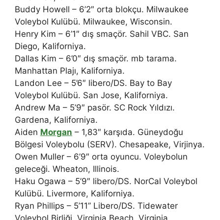
Buddy Howell – 6’2″ orta blokçu. Milwaukee
Voleybol Kulübü. Milwaukee, Wisconsin.
Henry Kim – 6’1″ dış smaçör. Sahil VBC. San
Diego, Kaliforniya.
Dallas Kim – 6’0″ dış smaçör. mb tarama.
Manhattan Plajı, Kaliforniya.
Landon Lee – 5’6″ libero/DS. Bay to Bay
Voleybol Kulübü. San Jose, Kaliforniya.
Andrew Ma – 5’9″ pasör. SC Rock Yıldızı.
Gardena, Kaliforniya.
Aiden
Morgan
– 1,83″ karşıda. Güneydoğu
Bölgesi Voleybolu (SERV). Chesapeake, Virjinya.
Owen Muller – 6’9″ orta oyuncu. Voleybolun
geleceği. Wheaton, Illinois.
Haku Ogawa – 5’9″ libero/DS. NorCal Voleybol
Kulübü. Livermore, Kaliforniya.
Ryan Phillips – 5’11” Libero/DS. Tidewater
Voleybol Birliği. Virginia Beach, Virginia.