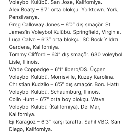
Voleybol Kulübü. San Jose, Kaliforniya.
Alex Boaty – 6’7″ orta blokçu. Yorktown. York,
Pensilvanya.
Greg Calloway Jones – 6’0″ dış smaçör. St
James’in Voleybol Kulübü. Springfield, Virginia.
Luca Calvo – 6’3″ orta blokçu. SC Rock Yıldızı.
Gardena, Kaliforniya.
Tommy Clifford – 6’4″ dış smaçör. 630 voleybol.
Lisle, Illinois.
Wade Coppedge – 6’1″ libero/DS. Üçgen
Voleybol Kulübü. Morrisville, Kuzey Karolina.
Christian Kudzilo – 6’5″ dış smaçör. Boru Hattı
Voleybol Kulübü. Schaumburg, Illinois.
Colin Hunt – 6’7″ orta boy blokçu. Wave
Voleybol Kulübü (Kaliforniya). Del Mar,
Kaliforniya.
Eji Karagöz – 6’3″ karşı tarafta. Sahil VBC. San
Diego, Kaliforniya.