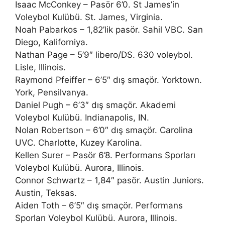
Isaac McConkey – Pasör 6’0. St James’in
Voleybol Kulübü. St. James, Virginia.
Noah Pabarkos – 1,82’lik pasör. Sahil VBC. San
Diego, Kaliforniya.
Nathan Page – 5’9″ libero/DS. 630 voleybol.
Lisle, Illinois.
Raymond Pfeiffer – 6’5″ dış smaçör. Yorktown.
York, Pensilvanya.
Daniel Pugh – 6’3″ dış smaçör. Akademi
Voleybol Kulübü. Indianapolis, IN.
Nolan Robertson – 6’0″ dış smaçör. Carolina
UVC. Charlotte, Kuzey Karolina.
Kellen Surer – Pasör 6’8. Performans Sporları
Voleybol Kulübü. Aurora, Illinois.
Connor Schwartz – 1,84″ pasör. Austin Juniors.
Austin, Teksas.
Aiden Toth – 6’5″ dış smaçör. Performans
Sporları Voleybol Kulübü. Aurora, Illinois.