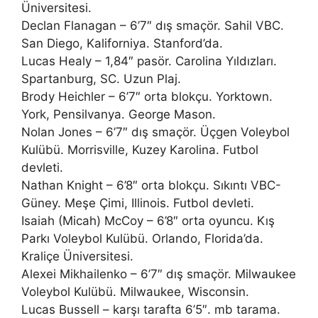
Üniversitesi.
Declan Flanagan – 6’7″ dış smaçör. Sahil VBC.
San Diego, Kaliforniya. Stanford’da.
Lucas Healy – 1,84″ pasör. Carolina Yıldızları.
Spartanburg, SC. Uzun Plaj.
Brody Heichler – 6’7″ orta blokçu. Yorktown.
York, Pensilvanya. George Mason.
Nolan Jones – 6’7″ dış smaçör. Üçgen Voleybol
Kulübü. Morrisville, Kuzey Karolina. Futbol
devleti.
Nathan Knight – 6’8″ orta blokçu. Sıkıntı VBC-
Güney. Meşe Çimi, Illinois. Futbol devleti.
Isaiah (Micah) McCoy – 6’8″ orta oyuncu. Kış
Parkı Voleybol Kulübü. Orlando, Florida’da.
Kraliçe Üniversitesi.
Alexei Mikhailenko – 6’7″ dış smaçör. Milwaukee
Voleybol Kulübü. Milwaukee, Wisconsin.
Lucas Bussell – karşı tarafta 6’5″. mb tarama.