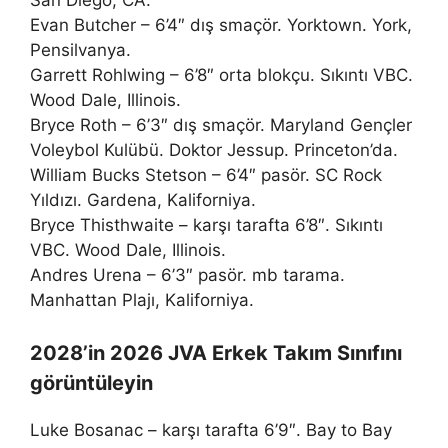
Evan Butcher – 6’4″ dış smaçör. Yorktown. York,
Pensilvanya.
Garrett Rohlwing – 6’8″ orta blokçu. Sıkıntı VBC.
Wood Dale, Illinois.
Bryce Roth – 6’3″ dış smaçör. Maryland Gençler
Voleybol Kulübü. Doktor Jessup. Princeton’da.
William Bucks Stetson – 6’4″ pasör. SC Rock
Yıldızı. Gardena, Kaliforniya.
Bryce Thisthwaite – karşı tarafta 6’8″. Sıkıntı
VBC. Wood Dale, Illinois.
Andres Urena – 6’3″ pasör. mb tarama.
Manhattan Plajı, Kaliforniya.
2028’in 2026 JVA Erkek Takım Sınıfını
görüntüleyin
Luke Bosanac – karşı tarafta 6’9″. Bay to Bay