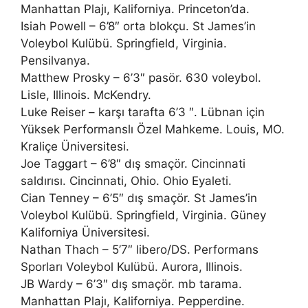
Manhattan Plajı, Kaliforniya. Princeton’da.
Isiah Powell – 6’8″ orta blokçu. St James’in
Voleybol Kulübü. Springfield, Virginia.
Pensilvanya.
Matthew Prosky – 6’3″ pasör. 630 voleybol.
Lisle, Illinois. McKendry.
Luke Reiser – karşı tarafta 6’3 ″. Lübnan için
Yüksek Performanslı Özel Mahkeme. Louis, MO.
Kraliçe Üniversitesi.
Joe Taggart – 6’8″ dış smaçör. Cincinnati
saldırısı. Cincinnati, Ohio. Ohio Eyaleti.
Cian Tenney – 6’5″ dış smaçör. St James’in
Voleybol Kulübü. Springfield, Virginia. Güney
Kaliforniya Üniversitesi.
Nathan Thach – 5’7″ libero/DS. Performans
Sporları Voleybol Kulübü. Aurora, Illinois.
JB Wardy – 6’3″ dış smaçör. mb tarama.
Manhattan Plajı, Kaliforniya. Pepperdine.