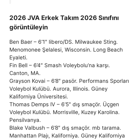
2026 JVA Erkek Takım 2026 Sınıfını
görüntüleyin
Ben Baer – 6’1″ libero/DS. Milwaukee Sting.
Menomonee Şelalesi, Wisconsin. Long Beach
Eyaleti.
Fin Bell – 6’4″ Smash Voleybolu’na karşı.
Canton, MA.
Grayson Kovai – 6’8″ pasör. Performans Sporları
Voleybol Kulübü. Aurora, Illinois. Güney
Kaliforniya Üniversitesi.
Thomas Demps IV – 6’5″ dış smaçör. Üçgen
Voleybol Kulübü. Morrisville, Kuzey Karolina.
Pensilvanya.
Blake Valbush – 6’8″ dış smaçör. mb tarama.
Manhattan Plajı, Kaliforniya. Güney Kaliforniya