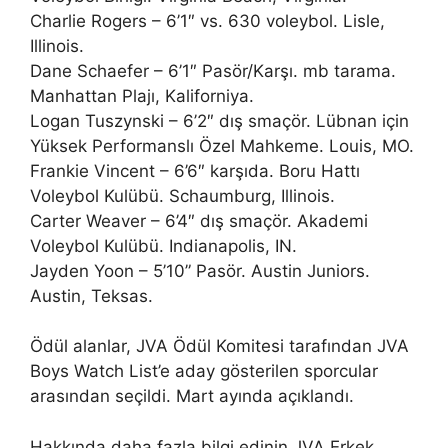
Charlie Rogers – 6’1″ vs. 630 voleybol. Lisle,
Illinois.
Dane Schaefer – 6’1″ Pasör/Karşı. mb tarama.
Manhattan Plajı, Kaliforniya.
Logan Tuszynski – 6’2″ dış smaçör. Lübnan için
Yüksek Performanslı Özel Mahkeme. Louis, MO.
Frankie Vincent – ​​6’6″ karşıda. Boru Hattı
Voleybol Kulübü. Schaumburg, Illinois.
Carter Weaver – 6’4″ dış smaçör. Akademi
Voleybol Kulübü. Indianapolis, IN.
Jayden Yoon – 5’10” Pasör. Austin Juniors.
Austin, Teksas.
Ödül alanlar, JVA Ödül Komitesi tarafından JVA
Boys Watch List’e aday gösterilen sporcular
arasından seçildi.
Mart ayında açıklandı.
Hakkında daha fazla bilgi edinin
JVA Erkek