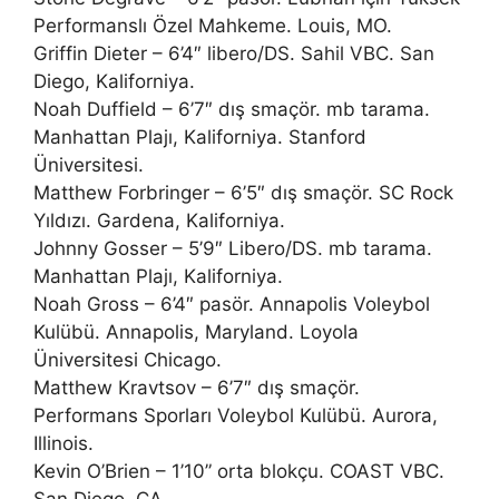
Performanslı Özel Mahkeme. Louis, MO.
Griffin Dieter – 6’4″ libero/DS. Sahil VBC. San
Diego, Kaliforniya.
Noah Duffield – 6’7″ dış smaçör. mb tarama.
Manhattan Plajı, Kaliforniya. Stanford
Üniversitesi.
Matthew Forbringer – 6’5″ dış smaçör. SC Rock
Yıldızı. Gardena, Kaliforniya.
Johnny Gosser – 5’9″ Libero/DS. mb tarama.
Manhattan Plajı, Kaliforniya.
Noah Gross – 6’4″ pasör. Annapolis Voleybol
Kulübü. Annapolis, Maryland. Loyola
Üniversitesi Chicago.
Matthew Kravtsov – 6’7″ dış smaçör.
Performans Sporları Voleybol Kulübü. Aurora,
Illinois.
Kevin O’Brien – 1’10” orta blokçu. COAST VBC.
San Diego, CA.