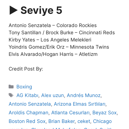
▶ Seviye 5
Antonio Senzatela – Colorado Rockies
Tony Santillan / Brock Burke – Cincinnati Reds
Kirby Yates – Los Angeles Melekleri
Yoindris Gomez/Erik Orz – Minnesota Twins
Elvis Alvarado/Hogan Harris – Atletizm
Credit Post By:
Categories
Boxing
Tags
AG Kitabı
,
Alex uzun
,
Andrés Munoz
,
Antonio Senzatela
,
Arizona Elmas Sırtlıları
,
Aroldis Chapman
,
Atlanta Cesurları
,
Beyaz Sox
,
Boston Red Sox
,
Brian Baker
,
ceket
,
Chicago