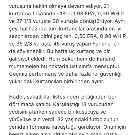
vuruşuna hakim olmaya devam ediyor, 21
kurtarma fırsatından 18’ini 1,98 ERA, 0,99 WHIP
ve 27 1/3 vuruşta 30 vuruşla dönüştürüyor. Aynı
şey, halihazırda tüm kurtarıcılar arasında en iyi
sezonlardan birini geçiren, 0,50 ERA, 0,98 WHIP
ve 35 2/3 vuruşta 46 vuruş yapan Farland için
de söylenebilir. Bu hafta üç kurtarış ve bir
galibiyet ekledi. Hem Baker hem de Farland
muhtemelen bu noktada üst sınıfa mensuptur.
Geçmiş performans ve daha fazla rol güvenliği,
yukarıdaki kurtarıcıları birbirinden ayırır.
Hader, sakatlıklar listesinden çıktığından beri
dört maça katıldı. Karşılaştığı 13 vurucudan
yedisini atarken sadece bir koşucuya ve
yürüyüşe izin verdi. 32 yaşındaki futbolcunun
yeniden formuna kavuştuğu görülüyor. Onun için
henüz erken ama birkaç etkileyici maçı varsa