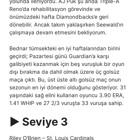
yolunda ilerliyordu. AJ Puk şu anda Triple-A
Reno’da rehabilitasyon görevinde ve
önümüzdeki hafta Diamondbacks’e geri
dönebilir. Ancak takım yaklaşırken Seewald’ın
çalışmaya devam etmesini bekliyorum.
Bednar tümsekteki en iyi haftalarından birini
geçirdi; Pazartesi günü Guardian’a karşı
galibiyeti kazanmak için beş vuruşluk bir oyun
dışı bırakma da dahil olmak üzere üç golsüz
maça çıktı. Bu, üst üste altı golsüz maç onun
sezonun en iyi dönemi olduğunu gösteriyor. 31
yaşındaki sağ elini kullanan oyuncu 3.90 ERA,
1.41 WHIP ve 27 2/3 vuruşta 33 vuruşa sahip.
▶ Seviye 3
Riley O’Brien – St. Louis Cardinals