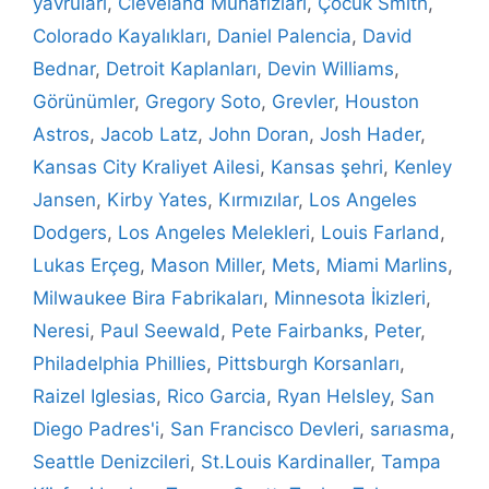
yavruları
,
Cleveland Muhafızları
,
Çocuk Smith
,
Colorado Kayalıkları
,
Daniel Palencia
,
David
Bednar
,
Detroit Kaplanları
,
Devin Williams
,
Görünümler
,
Gregory Soto
,
Grevler
,
Houston
Astros
,
Jacob Latz
,
John Doran
,
Josh Hader
,
Kansas City Kraliyet Ailesi
,
Kansas şehri
,
Kenley
Jansen
,
Kirby Yates
,
Kırmızılar
,
Los Angeles
Dodgers
,
Los Angeles Melekleri
,
Louis Farland
,
Lukas Erçeg
,
Mason Miller
,
Mets
,
Miami Marlins
,
Milwaukee Bira Fabrikaları
,
Minnesota İkizleri
,
Neresi
,
Paul Seewald
,
Pete Fairbanks
,
Peter
,
Philadelphia Phillies
,
Pittsburgh Korsanları
,
Raizel Iglesias
,
Rico Garcia
,
Ryan Helsley
,
San
Diego Padres'i
,
San Francisco Devleri
,
sarıasma
,
Seattle Denizcileri
,
St.Louis Kardinaller
,
Tampa