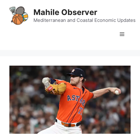
Skip
Mahile Observer
to
content
Mediterranean and Coastal Economic Updates
Menu