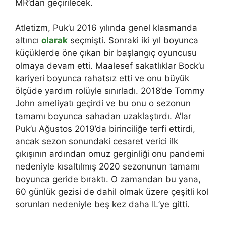
MR’dan geçirilecek.
Atletizm, Puk’u 2016 yılında genel klasmanda
altıncı
olarak
seçmişti. Sonraki iki yıl boyunca
küçüklerde öne çıkan bir başlangıç ​​oyuncusu
olmaya devam etti. Maalesef sakatlıklar Bock’u
kariyeri boyunca rahatsız etti ve onu büyük
ölçüde yardım rolüyle sınırladı. 2018’de Tommy
John ameliyatı geçirdi ve bu onu o sezonun
tamamı boyunca sahadan uzaklaştırdı. A’lar
Puk’u Ağustos 2019’da birinciliğe terfi ettirdi,
ancak sezon sonundaki cesaret verici ilk
çıkışının ardından omuz gerginliği onu pandemi
nedeniyle kısaltılmış 2020 sezonunun tamamı
boyunca geride bıraktı. O zamandan bu yana,
60 günlük gezisi de dahil olmak üzere çeşitli kol
sorunları nedeniyle beş kez daha IL’ye gitti.