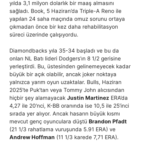
yılda 3,1 milyon dolarlık bir maaş almasını
sağladı. Book, 5 Haziran’da Triple-A Reno ile
yapılan 24 saha maçında omuz sorunu ortaya
çıkmadan önce bir kez daha rehabilitasyon
süreci üzerinde çalışıyordu.
Diamondbacks yıla 35-34 başladı ve bu da
onları NL Batı lideri Dodgers’ın 8 1/2 gerisine
yerleştirdi. Bu, üstesinden gelinemeyecek kadar
büyük bir açık olabilir, ancak joker noktaya
yalnızca yarım oyun uzaktalar. Bulls, Haziran
2025’te Puk’tan veya Tommy John alıcısından
hiçbir şey alamayacak
Justin Martinez
ERA’da
4,27 ile 20’nci, K-BB oranında ise 10,5 ile 25’inci
sırada yer alıyor. Ancak hasarın büyük kısmı
mevcut genç oyunculara düştü
Brandon Pfadt
(21 1/3 rahatlama vuruşunda 5.91 ERA) ve
Andrew Hoffman
(11 1/3 karede 7,71 ERA).