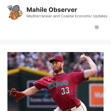
Skip
Mahile Observer
to
content
Mediterranean and Coastal Economic Updates
Menu