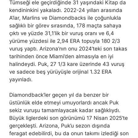
Tümseği ele geçirdiğinde 31 yaşındaki Kitap da
kendininkini yakaladı. 2022-24 yılları arasında
A’lar, Marlins ve Diamondbacks ile çoğunlukla
sağlıklı bir görev sırasında, 178 maçta sahaya
çıktı ve yüzde 31,1’lik bir vuruş oranı ve 6,4
yürüme yüzdesi ile 2,94 ERA topuyla 180 2/3
vuruş yaptı. Arizona’nın onu 2024’teki son takas
tarihinden önce Miami’den almasıyla en iyi
halindeydi. Puk, 27 1/3 kare üzerinde 43 vuruş
ve sadece beş yürüyüşle orijinal 1.32 ERA
yayınladı.
Diamondback’ler geçen yıl da benzer bir
üstünlük elde etmeyi umuyorlardı ancak Puk
sekiz vuruşu tamamlayacak kadar sağlıklıydı.
Büyük liglerdeki son görünümü 17 Nisan 2025’te
gerçekleşti. Arizona, Puk’u sezon dışında
feragat edebilirdi, bu da onun takımı izlediği son