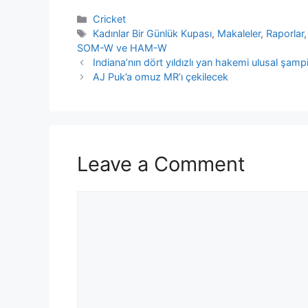
Categories
Cricket
Tags
Kadınlar Bir Günlük Kupası
,
Makaleler
,
Raporlar
SOM-W ve HAM-W
Indiana’nın dört yıldızlı yan hakemi ulusal şa
AJ Puk’a omuz MR’ı çekilecek
Leave a Comment
Comment