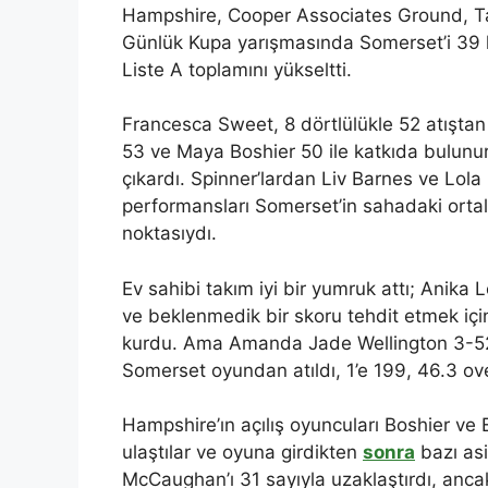
Hampshire, Cooper Associates Ground, Ta
Günlük Kupa yarışmasında Somerset’i 39 k
Liste A toplamını yükseltti.
Francesca Sweet, 8 dörtlülükle 52 atıştan 
53 ve Maya Boshier 50 ile katkıda bulunu
çıkardı. Spinner’lardan Liv Barnes ve Lola H
performansları Somerset’in sahadaki orta
noktasıydı.
Ev sahibi takım iyi bir yumruk attı; Anika 
ve beklenmedik bir skoru tehdit etmek için 
kurdu. Ama Amanda Jade Wellington 3-52
Somerset oyundan atıldı, 1’e 199, 46.3 over
Hampshire’ın açılış oyuncuları Boshier ve 
ulaştılar ve oyuna girdikten
sonra
bazı asi
McCaughan’ı 31 sayıyla uzaklaştırdı, anca