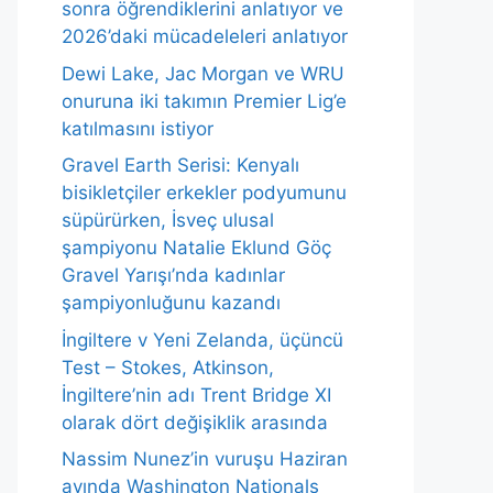
sonra öğrendiklerini anlatıyor ve
2026’daki mücadeleleri anlatıyor
Dewi Lake, Jac Morgan ve WRU
onuruna iki takımın Premier Lig’e
katılmasını istiyor
Gravel Earth Serisi: Kenyalı
bisikletçiler erkekler podyumunu
süpürürken, İsveç ulusal
şampiyonu Natalie Eklund Göç
Gravel Yarışı’nda kadınlar
şampiyonluğunu kazandı
İngiltere v Yeni Zelanda, üçüncü
Test – Stokes, Atkinson,
İngiltere’nin adı Trent Bridge XI
olarak dört değişiklik arasında
Nassim Nunez’in vuruşu Haziran
ayında Washington Nationals