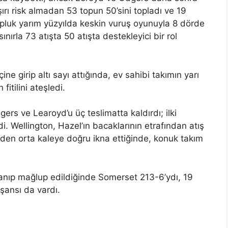
ırı risk almadan 53 topun 50’sini topladı ve 19
topluk yarım yüzyılda keskin vuruş oyunuyla 8 dörde
ırla 73 atışta 50 atışta destekleyici bir rol
ine girip altı sayı attığında, ev sahibi takımın yarı
fitilini ateşledi.
gers ve Learoyd’u üç teslimatta kaldırdı; ilki
di. Wellington, Hazel’ın bacaklarının etrafından atış
den orta kaleye doğru ikna ettiğinde, konuk takım
alanıp mağlup edildiğinde Somerset 213-6’ydı, 19
şansı da vardı.