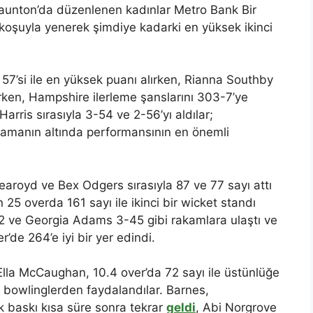
unton’da düzenlenen kadınlar Metro Bank Bir
oşuyla yenerek şimdiye kadarki en yüksek ikinci
57’si ile en yüksek puanı alırken, Rianna Southby
rken, Hampshire ilerleme şanslarını 303-7’ye
arris sırasıyla 3-54 ve 2-56’yı aldılar;
lamanın altında performansının en önemli
Learoyd ve Bex Odgers sırasıyla 87 ve 77 sayı attı
25 overda 161 sayı ile ikinci bir wicket standı
 ve Georgia Adams 3-45 gibi rakamlara ulaştı ve
’de 264’e iyi bir yer edindi.
Ella McCaughan, 10.4 over’da 72 sayı ile üstünlüğe
 bowlinglerden faydalandılar. Barnes,
k baskı kısa süre sonra tekrar
geldi
, Abi Norgrove