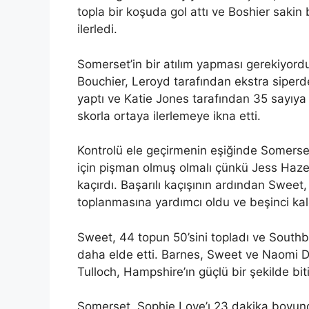
topla bir koşuda gol attı ve Boshier sakin 
ilerledi.
Somerset’in bir atılım yapması gerekiyo
Bouchier, Leroyd tarafından ekstra siperd
yaptı ve Katie Jones tarafından 35 sayıya 
skorla ortaya ilerlemeye ikna etti.
Kontrolü ele geçirmenin eşiğinde Somerset
için pişman olmuş olmalı çünkü Jess Hazel,
kaçırdı. Başarılı kaçışının ardından Sweet,
toplanmasına yardımcı oldu ve beşinci kale
Sweet, 44 topun 50’sini topladı ve Southby
daha elde etti. Barnes, Sweet ve Naomi Da
Tulloch, Hampshire’ın güçlü bir şekilde bit
Somerset, Sophie Love’ı 23 dakika boyun