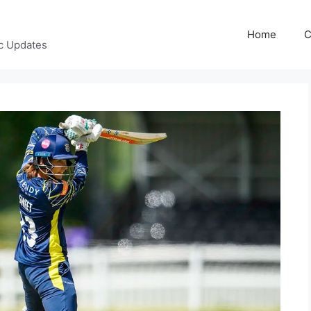
Home
C
c Updates