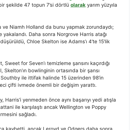
bir şekilde 47 topun 7’si dörtlü
olarak
yarım yüzyıla
rdu ve Niamh Holland da bunu yapmak zorundaydı;
e yakalandı. Daha sonra Norgrove Harris atağı
düşürüldü, Chloe Skelton ise Adams’ı 4’te 15’lik
, Sweet for Seven’ı temizleme şansını kaçırdığı
 Skelton’ın bowlinginin ortasında bir şansı
 Southby ile ittifak halinde 15 üzerinden 98’in
ci çifti ivmede önemli bir değişim yarattı.
, Harris’i yenmeden önce aynı başarıyı yedi atışla
ttani ile karşılaştı ancak Wellington ve Poppy
irmesini sağladı.
ca kaybetti, ancak Leroyd ve Odgers daha sonra