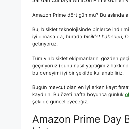
Salı’dan Cuma’ya Amazon Prime Günleri v
Amazon Prime dört gün mü? Bu aslında ayn
Bu, bisiklet teknolojisinde binlerce indir
iyi olmasa da, burada
bisiklet haberleri,
O
getiriyoruz.
Tüm yılı bisiklet ekipmanlarını gözden geçi
geçiriyoruz (bunu nasıl yaptığımız hakkında
bu deneyimi iyi bir şekilde kullanabiliriz.
Bugün mevcut olan en iyi erken kayıt fırsat
kaydırın. Bu özeti hafta boyunca günlük
o
şekilde güncelleyeceğiz.
Amazon Prime Day Bisi