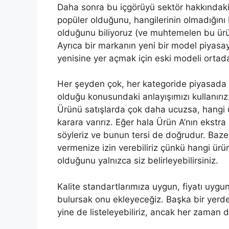
Daha sonra bu içgörüyü sektör hakkındaki b
popüler olduğunu, hangilerinin olmadığını 
olduğunu biliyoruz (ve muhtemelen bu ürü
Ayrıca bir markanın yeni bir model piyas
yenisine yer açmak için eski modeli ortada
Her şeyden çok, her kategoride piyasada me
olduğu konusundaki anlayışımızı kullanırı
Ürünü satışlarda çok daha ucuzsa, hangi 
karara varırız. Eğer hala Ürün A’nın eks
söyleriz ve bunun tersi de doğrudur. Bazen
vermenize izin verebiliriz çünkü hangi ürü
olduğunu yalnızca siz belirleyebilirsiniz.
Kalite standartlarımıza uygun, fiyatı uy
bulursak onu ekleyeceğiz. Başka bir yerde 
yine de listeleyebiliriz, ancak her zaman d