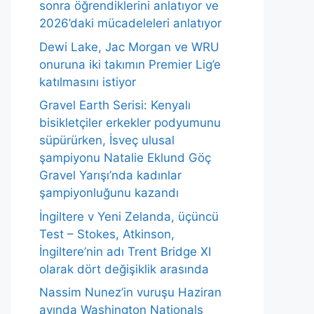
sonra öğrendiklerini anlatıyor ve
2026’daki mücadeleleri anlatıyor
Dewi Lake, Jac Morgan ve WRU
onuruna iki takımın Premier Lig’e
katılmasını istiyor
Gravel Earth Serisi: Kenyalı
bisikletçiler erkekler podyumunu
süpürürken, İsveç ulusal
şampiyonu Natalie Eklund Göç
Gravel Yarışı’nda kadınlar
şampiyonluğunu kazandı
İngiltere v Yeni Zelanda, üçüncü
Test – Stokes, Atkinson,
İngiltere’nin adı Trent Bridge XI
olarak dört değişiklik arasında
Nassim Nunez’in vuruşu Haziran
ayında Washington Nationals