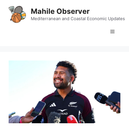
Skip
Mahile Observer
to
content
Mediterranean and Coastal Economic Updates
Menu