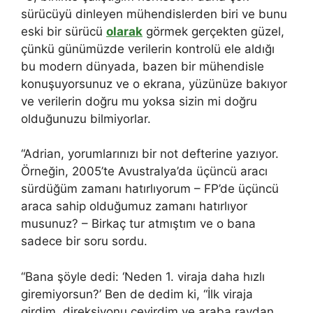
sürücüyü dinleyen mühendislerden biri ve bunu
eski bir sürücü
olarak
görmek gerçekten güzel,
çünkü günümüzde verilerin kontrolü ele aldığı
bu modern dünyada, bazen bir mühendisle
konuşuyorsunuz ve o ekrana, yüzünüze bakıyor
ve verilerin doğru mu yoksa sizin mi doğru
olduğunuzu bilmiyorlar.
“Adrian, yorumlarınızı bir not defterine yazıyor.
Örneğin, 2005’te Avustralya’da üçüncü aracı
sürdüğüm zamanı hatırlıyorum – FP’de üçüncü
araca sahip olduğumuz zamanı hatırlıyor
musunuz? – Birkaç tur atmıştım ve o bana
sadece bir soru sordu.
“Bana şöyle dedi: ‘Neden 1. viraja daha hızlı
giremiyorsun?’ Ben de dedim ki, “İlk viraja
girdim, direksiyonu çevirdim ve araba raydan