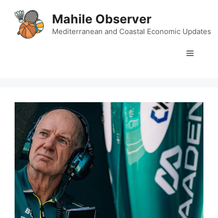
Skip
Mahile Observer
to
content
Mediterranean and Coastal Economic Updates
Menu