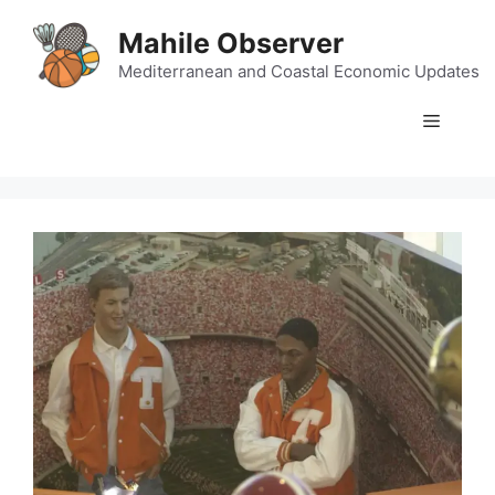
Skip
Mahile Observer
to
content
Mediterranean and Coastal Economic Updates
Menu