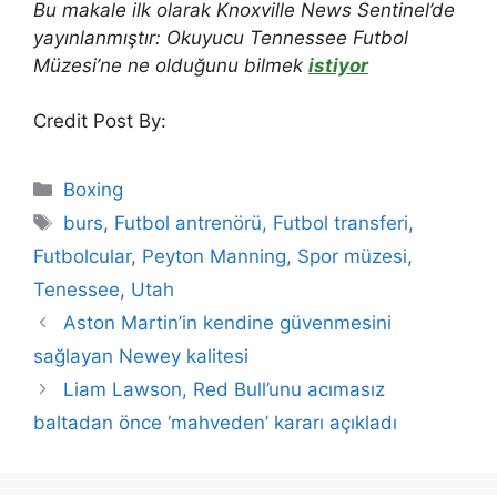
Bu makale ilk olarak Knoxville News Sentinel’de
yayınlanmıştır:
Okuyucu Tennessee Futbol
Müzesi’ne ne olduğunu bilmek
istiyor
Credit Post By:
Categories
Boxing
Tags
burs
,
Futbol antrenörü
,
Futbol transferi
,
Futbolcular
,
Peyton Manning
,
Spor müzesi
,
Tenessee
,
Utah
Aston Martin’in kendine güvenmesini
sağlayan Newey kalitesi
Liam Lawson, Red Bull’unu acımasız
baltadan önce ‘mahveden’ kararı açıkladı