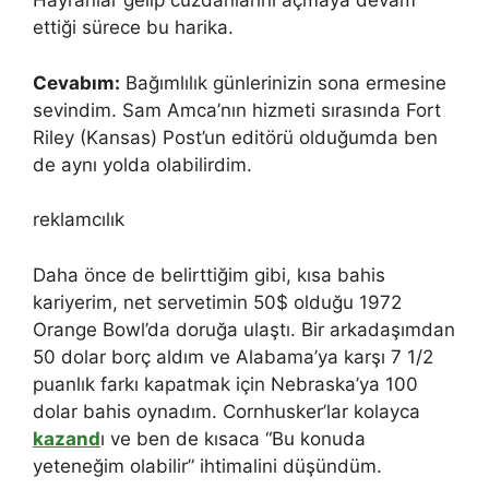
Hayranlar gelip cüzdanlarını açmaya devam
ettiği sürece bu harika.
Cevabım:
Bağımlılık günlerinizin sona ermesine
sevindim. Sam Amca’nın hizmeti sırasında Fort
Riley (Kansas) Post’un editörü olduğumda ben
de aynı yolda olabilirdim.
reklamcılık
Daha önce de belirttiğim gibi, kısa bahis
kariyerim, net servetimin 50$ olduğu 1972
Orange Bowl’da doruğa ulaştı. Bir arkadaşımdan
50 dolar borç aldım ve Alabama’ya karşı 7 1/2
puanlık farkı kapatmak için Nebraska’ya 100
dolar bahis oynadım. Cornhusker’lar kolayca
kazand
ı ve ben de kısaca “Bu konuda
yeteneğim olabilir” ihtimalini düşündüm.