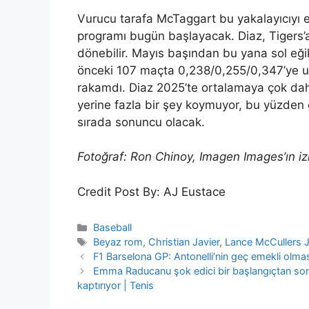
Vurucu tarafa McTaggart bu yakalayıcıyı e
programı bugün başlayacak. Diaz, Tigers’
dönebilir. Mayıs başından bu yana sol eğ
önceki 107 maçta 0,238/0,255/0,347’ye ula
rakamdı. Diaz 2025’te ortalamaya çok da
yerine fazla bir şey koymuyor, bu yüzden g
sırada sonuncu olacak.
Fotoğraf: Ron Chinoy, Imagen Images’ın iz
Credit Post By: AJ Eustace
Categories
Baseball
Tags
Beyaz rom
,
Christian Javier
,
Lance McCullers J
F1 Barselona GP: Antonelli’nin geç emekli olmasıy
Emma Raducanu şok edici bir başlangıçtan sonra
kaptırıyor | Tenis