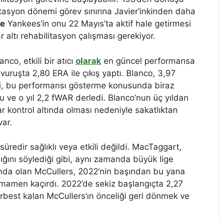
tasyon dönemi görev sınırına Javier’inkinden daha
le
Yankees’in onu 22 Mayıs’ta aktif hale getirmesi
 altı rehabilitasyon çalışması gerekiyor.
nco, etkili bir atıcı
olarak
en güncel performansa
vuruşta 2,80 ERA ile çıkış yaptı. Blanco, 3,97
ibi, bu performansı gösterme konusunda biraz
du ve o yıl 2,2 fWAR derledi. Blanco’nun üç yıldan
r kontrol altında olması nedeniyle sakatlıktan
var.
üredir sağlıklı veya etkili değildi. MacTaggart,
ğını söylediği gibi, aynı zamanda büyük lige
nda olan McCullers, 2022’nin başından bu yana
amamen kaçırdı. 2022’de sekiz başlangıçta 2,27
rbest kalan McCullers’ın önceliği geri dönmek ve