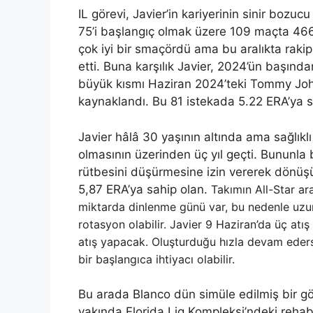
IL görevi, Javier’in kariyerinin sinir bozu
75’i başlangıç ​​olmak üzere 109 maçta 466
çok iyi bir smaçördü ama bu aralıkta rakip
etti. Buna karşılık Javier, 2024’ün başınd
büyük kısmı Haziran 2024’teki Tommy Joh
kaynaklandı. Bu 81 istekada 5.22 ERA’ya s
Javier hâlâ 30 yaşının altında ama sağlıklı 
olmasının üzerinden üç yıl geçti. Bununla b
rütbesini düşürmesine izin vererek dönüşü e
5,87 ERA’ya sahip olan.
Takımın All-Star ar
miktarda dinlenme günü var, bu nedenle uzun 
rotasyon olabilir.
Javier 9 Haziran’da üç atı
atış yapacak. Oluşturduğu hızla devam ede
bir başlangıca ihtiyacı olabilir.
Bu arada Blanco dün simüle edilmiş bir g
yakında Florida Lig Kompleksi’ndeki rehab