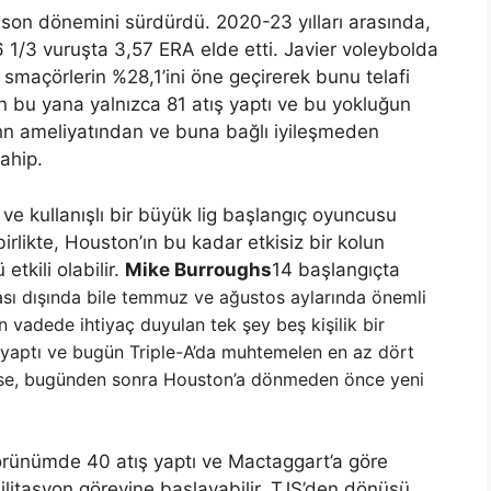
cu son dönemini sürdürdü. 2020-23 yılları arasında,
 1/3 vuruşta 3,57 ERA elde etti. Javier voleybolda
 smaçörlerin %28,1’ini öne geçirerek bunu telafi
an bu yana yalnızca 81 atış yaptı ve bu yokluğun
n ameliyatından ve buna bağlı iyileşmeden
ahip.
ve kullanışlı bir büyük lig başlangıç ​​oyuncusu
irlikte, Houston’ın bu kadar etkisiz bir kolun
tkili olabilir.
Mike Burroughs
14 başlangıçta
ası dışında bile temmuz ve ağustos aylarında önemli
vadede ihtiyaç duyulan tek şey beş kişilik bir
ş yaptı ve bugün Triple-A’da muhtemelen en az dört
rse, bugünden sonra Houston’a dönmeden önce yeni
örünümde 40 atış yaptı ve Mactaggart’a göre
ilitasyon görevine başlayabilir. TJS’den dönüşü