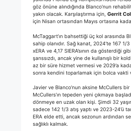
göz önüne alındığında Blanco’nun rehabili
yakın olacak. Karşılaştırma için,
Gerrit Co
için Nisan ortasından Mayıs ortasına kadar
McTaggart’ın bahsettiği üç kol arasında Bla
sahip olanıdır. Sağ kanat, 2024’te 167 1/3 
xERA ve 4,17 SIERA’sının da gösterdiği g
şanssızdı, ancak yine de kullanışlı bir kol
az bir süre hizmet vermesi ve 2029’a kada
sonra kendini toparlamak için bolca vakti 
Javier ve Blanco’nun aksine McCullers bir s
McCullers’ın tepeden yeni çıkmaya başladı
dönmeye en uzak olan kişi. Şimdi 32 yaşı
sadece 142 1/3 atış yaptı ve 2023-24’ü t
ERA elde etti, ancak sezonun ardından se
sağlıklı kalmak.