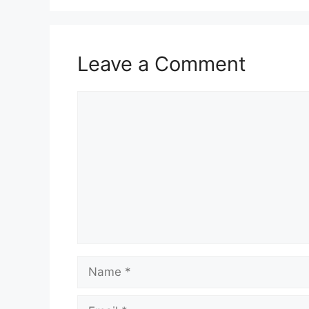
Leave a Comment
Comment
Name
Email