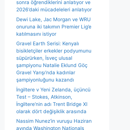
sonra öğrendiklerini anlatıyor ve
2026’daki mücadeleleri anlatıyor
Dewi Lake, Jac Morgan ve WRU
onuruna iki takımın Premier Lig’e
katılmasını istiyor
Gravel Earth Serisi: Kenyalı
bisikletçiler erkekler podyumunu
süpürürken, İsveç ulusal
şampiyonu Natalie Eklund Göç
Gravel Yarışı’nda kadınlar
şampiyonluğunu kazandı
İngiltere v Yeni Zelanda, üçüncü
Test – Stokes, Atkinson,
İngiltere’nin adı Trent Bridge XI
olarak dört değişiklik arasında
Nassim Nunez’in vuruşu Haziran
ayında Washington Nationals