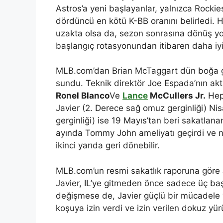
Astros’a yeni başlayanlar, yalnızca Rockies
dördüncü en kötü K-BB oranını belirledi. 
uzakta olsa da, sezon sonrasına dönüş yol
başlangıç ​​rotasyonundan itibaren daha iyi
MLB.com’dan Brian McTaggart dün boğa g
sundu. Teknik direktör Joe Espada’nın ak
Ronel Blanco
Ve
Lance
McCullers Jr.
Heps
Javier (2. Derece sağ omuz gerginliği) Ni
gerginliği) ise 19 Mayıs’tan beri sakatlana
ayında Tommy John ameliyatı geçirdi ve n
ikinci yarıda geri dönebilir.
MLB.com’un resmi sakatlık raporuna göre 
Javier, IL’ye gitmeden önce sadece üç baş
değişmese de, Javier güçlü bir mücadele 
koşuya izin verdi ve izin verilen dokuz yür