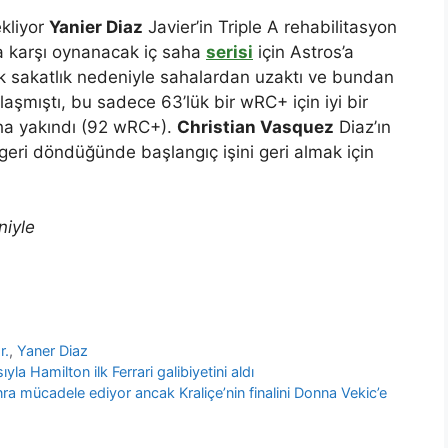
kliyor
Yanier Diaz
Javier’in Triple A rehabilitasyon
a karşı oynanacak iç saha
serisi
için Astros’a
ik sakatlık nedeniyle sahalardan uzaktı ve bundan
şmıştı, bu sadece 63’lük bir wRC+ için iyi bir
ha yakındı (92 wRC+).
Christian Vasquez
Diaz’ın
eri döndüğünde başlangıç ​​işini geri almak için
niyle
r.
,
Yaner Diaz
la Hamilton ilk Ferrari galibiyetini aldı
 mücadele ediyor ancak Kraliçe’nin finalini Donna Vekic’e