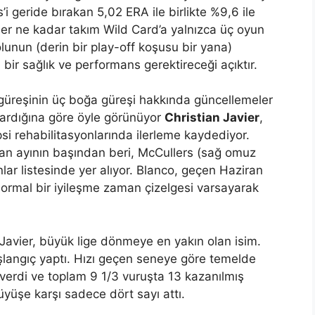
’i geride bırakan 5,02 ERA ile birlikte %9,6 ile
Her ne kadar takım Wild Card’a yalnızca üç oyun
unun (derin bir play-off koşusu bir yana)
 bir sağlık ve performans gerektireceği açıktır.
üreşinin üç boğa güreşi hakkında güncellemeler
tardığına göre öyle görünüyor
Christian Javier
,
i rehabilitasyonlarında ilerleme kaydediyor.
san ayının başından beri, McCullers (sağ omuz
nlar listesinde yer alıyor. Blanco, geçen Haziran
ormal bir iyileşme zaman çizelgesi varsayarak
Javier, büyük lige dönmeye en yakın olan isim.
langıç ​​yaptı. Hızı geçen seneye göre temelde
verdi ve toplam 9 1/3 vuruşta 13 kazanılmış
üyüşe karşı sadece dört sayı attı.