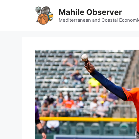
Skip
Mahile Observer
to
content
Mediterranean and Coastal Economi