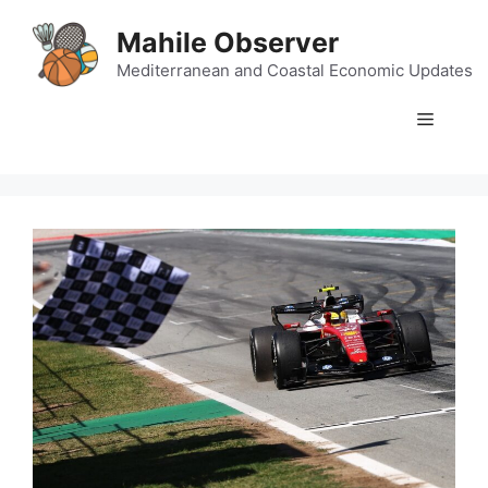
Skip
Mahile Observer
to
content
Mediterranean and Coastal Economic Updates
Menu