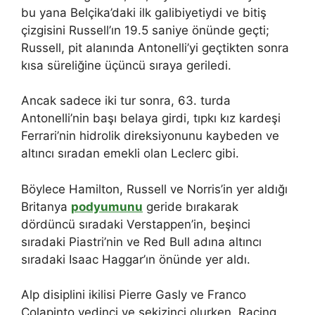
bu yana Belçika’daki ilk galibiyetiydi ve bitiş
çizgisini Russell’ın 19.5 saniye önünde geçti;
Russell, pit alanında Antonelli’yi geçtikten sonra
kısa süreliğine üçüncü sıraya geriledi.
Ancak sadece iki tur sonra, 63. turda
Antonelli’nin başı belaya girdi, tıpkı kız kardeşi
Ferrari’nin hidrolik direksiyonunu kaybeden ve
altıncı sıradan emekli olan Leclerc gibi.
Böylece Hamilton, Russell ve Norris’in yer aldığı
Britanya
podyumunu
geride bırakarak
dördüncü sıradaki Verstappen’in, beşinci
sıradaki Piastri’nin ve Red Bull adına altıncı
sıradaki Isaac Haggar’ın önünde yer aldı.
Alp disiplini ikilisi Pierre Gasly ve Franco
Colapinto yedinci ve sekizinci olurken, Racing