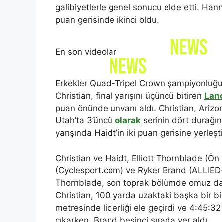
galibiyetlerle genel sonucu elde etti. Ha
puan gerisinde ikinci oldu.
En son videolar
Erkekler Quad-Tripel Crown şampiyonluğu 
Christian, final yarışını üçüncü bitiren
Lan
puan önünde unvanı aldı. Christian, Arizona
Utah’ta 3’üncü
olarak
serinin dört durağın
yarışında Haidt’in iki puan gerisine yerleşti
Christian ve Haidt, Elliott Thornblade (Ön
(Cyclesport.com) ve Ryker Brand (ALLIED-Fo
Thornblade, son toprak bölümde omuz darb
Christian, 100 yarda uzaktaki başka bir bi
metresinde liderliği ele geçirdi ve 4:45
çıkarken, Brand beşinci sırada yer aldı.