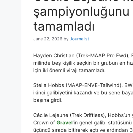
şampiyonluğunu i
tamamladı
June 22, 2026
by
Journalist
Hayden Christian (Trek-MAAP Pro.Fwd), B
milinde beş kişilik seçkin bir grubun en h
için iki önemli virajı tamamladı.
Stella Hobbs (MAAP-ENVE-Tailwind), BWR 
ikinci galibiyetini kazandı ve bu sene baya
başına girdi.
Cécile Lejeune (Trek Driftless), Hobbs’un 
Crown of
Gravel
’in genel galibi statüsün
üçüncü sırada bitirerek açtı ve ardından 