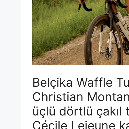
Belçika Waffle T
Christian Montana
üçlü dörtlü çakıl 
Cécile Lejeune k