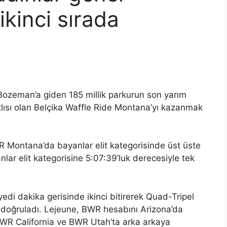
kinci sırada
ozeman’a giden 185 millik parkurun son yarım
ızlısı olan Belçika Waffle Ride Montana’yı kazanmak
Montana’da bayanlar elit kategorisinde üst üste
nlar elit kategorisine 5:07:39’luk derecesiyle tek
yedi dakika gerisinde ikinci bitirerek Quad-Tripel
ü doğruladı. Lejeune, BWR hesabını Arizona’da
BWR California ve BWR Utah’ta arka arkaya