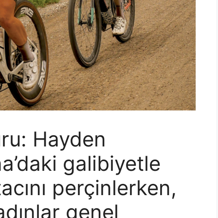
uru: Hayden
’daki galibiyetle
tacını perçinlerken,
adınlar genel