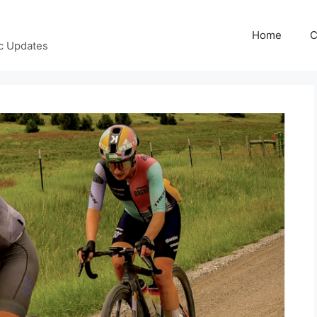
Home
C
c Updates