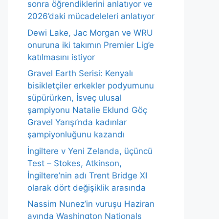
sonra öğrendiklerini anlatıyor ve
2026’daki mücadeleleri anlatıyor
Dewi Lake, Jac Morgan ve WRU
onuruna iki takımın Premier Lig’e
katılmasını istiyor
Gravel Earth Serisi: Kenyalı
bisikletçiler erkekler podyumunu
süpürürken, İsveç ulusal
şampiyonu Natalie Eklund Göç
Gravel Yarışı’nda kadınlar
şampiyonluğunu kazandı
İngiltere v Yeni Zelanda, üçüncü
Test – Stokes, Atkinson,
İngiltere’nin adı Trent Bridge XI
olarak dört değişiklik arasında
Nassim Nunez’in vuruşu Haziran
ayında Washington Nationals