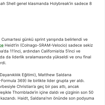
nnah Shell genel klasmanda Holybreak’in sadece 8
Cumartesi günkü sprint yarışında belirlendi ve
ce
Heidt’in (Colnago-SRAM-Velocio) sadece sekiz
’da 11’inci, ardından California’da 5’inci ve
da da liderlik sıralamasında yükseldi ve onu final
rdi.
 Dayanıklılık Eğitimi), Matthew Saldana
rmula 369) ile birlikte lider grupta yer aldı.
esiyle Christian’a geç bir pas attı, ancak
leşikle Thornblade’in içine daldı ve çizginin son 50
:32 kazandı. Haidt, Saldana’nın önünde son podyuma