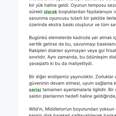
bir yük haline geldi. Oyunun temposu sezo
sürekli
olarak
boşluklardan faydalanıyor ve
savunma oyuncusu tutarlı bir şekilde iler
üzerinde ekstra baskı oluşturur ve tüm sav
Bugünkü elemelerde kadroda yer almak için
sertlik getirse de bu, savunmayı baskıla
Rakipleri diskten ayırmayan veya gol fırsa
sınırlıdır. Aynı zamanda, bu ödünleşim disk
yavaşlattı ki bu da maliyetliydi.
Bir diğer endişemiz yayıncılıktır. Zorluklar
güveninin devam etmesi, uyum sağlama ko
serisi
tamamen ayarlamalarla ilgilidir. Bir 
saldırı planlarının hedefi haline geldiğinde
Wild’ın, Middleton’un boyutundan yoksun ol
keskin disk hareketi sağlayabilecek başk