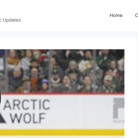
Home
C
c Updates