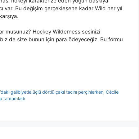
nrası hokeyi karakterize eden yoğun baskıya
ı var. Bu değişim gerçekleşene kadar Wild her yıl
karşıya.
yor musunuz? Hockey Wilderness sesinizi
biz de size bunun için para ödeyeceğiz. Bu formu
ki galibiyetle üçlü dörtlü çakıl tacını perçinlerken, Cécile
da tamamladı