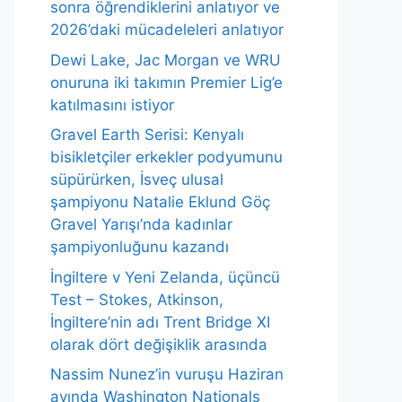
sonra öğrendiklerini anlatıyor ve
2026’daki mücadeleleri anlatıyor
Dewi Lake, Jac Morgan ve WRU
onuruna iki takımın Premier Lig’e
katılmasını istiyor
Gravel Earth Serisi: Kenyalı
bisikletçiler erkekler podyumunu
süpürürken, İsveç ulusal
şampiyonu Natalie Eklund Göç
Gravel Yarışı’nda kadınlar
şampiyonluğunu kazandı
İngiltere v Yeni Zelanda, üçüncü
Test – Stokes, Atkinson,
İngiltere’nin adı Trent Bridge XI
olarak dört değişiklik arasında
Nassim Nunez’in vuruşu Haziran
ayında Washington Nationals