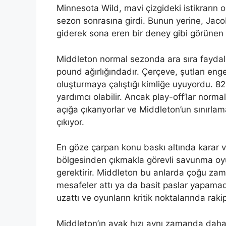
Minnesota Wild, mavi çizgideki istikrarın 
sezon sonrasına girdi. Bunun yerine, Ja
giderek sona eren bir deney gibi görünen e
Middleton normal sezonda ara sıra fayda
pound ağırlığındadır. Çerçeve, şutları enge
oluşturmaya çalıştığı kimliğe uyuyordu. 8
yardımcı olabilir. Ancak play-off’lar normal 
açığa çıkarıyorlar ve Middleton’un sınırla
çıkıyor.
En göze çarpan konu baskı altında karar v
bölgesinden çıkmakla görevli savunma oyun
gerektirir. Middleton bu anlarda çoğu zama
mesafeler attı ya da basit paslar yapamadı
uzattı ve oyunların kritik noktalarında rak
Middleton’ın ayak hızı aynı zamanda daha h