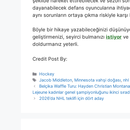
şekilde hareket ettirebilecek ve sezon so
dayanabilecek defans oyuncularına ihtiyac
aynı sorunların ortaya çıkma riskiyle karşı 
Böyle bir hikaye yazabileceğinizi düşünü
geliştirmenizi, seyirci bulmanızı
istiyor
ve 
doldurmanız yeterli.
Credit Post By:
Categories
Hockey
Tags
Jacob Middleton
,
Minnesota vahşi doğası
,
nhl
Belçika Waffle Turu: Hayden Christian Montana’da
Lejeune kadınlar genel şampiyonluğunu ikinci sıra
2026’da NHL teklifi için dört aday