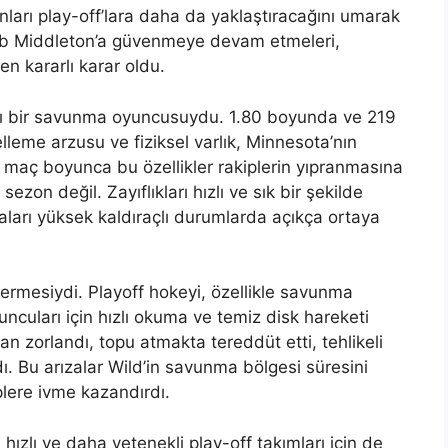
onları play-off’lara daha da yaklaştıracağını umarak
cob Middleton’a güvenmeye devam etmeleri,
n kararlı karar oldu.
lı bir savunma oyuncusuydu. 1.80 boyunda ve 219
lleme arzusu ve fiziksel varlık, Minnesota’nın
2 maç boyunca bu özellikler rakiplerin yıpranmasına
sezon değil. Zayıflıkları hızlı ve sık bir şekilde
maları yüksek kaldıraçlı durumlarda açıkça ortaya
ermesiydi. Playoff hokeyi, özellikle savunma
cuları için hızlı okuma ve temiz disk hareketi
n zorlandı, topu atmakta tereddüt etti, tehlikeli
. Bu arızalar Wild’in savunma bölgesi süresini
iplere ivme kazandırdı.
ızlı ve daha yetenekli play-off takımları için de