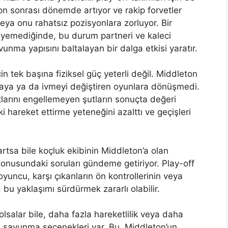
n sonrası dönemde artıyor ve rakip forvetler
ya onu rahatsız pozisyonlara zorluyor. Bir
leyemediğinde, bu durum partneri ve kaleci
unma yapısını baltalayan bir dalga etkisi yaratır.
 tek başına fiziksel güç yeterli değil. Middleton
maya ya da ivmeyi değiştiren oyunlara dönüşmedi.
tlarını engellemeyen şutların sonuçta değeri
i hareket ettirme yeteneğini azalttı ve geçişleri
 artsa bile koçluk ekibinin Middleton’a olan
nusundaki soruları gündeme getiriyor. Play-off
oyuncu, karşı çıkanların ön kontrollerinin veya
, bu yaklaşımı sürdürmek zararlı olabilir.
salar bile, daha fazla hareketlilik veya daha
a savunma seçenekleri var. Bu, Middleton’un