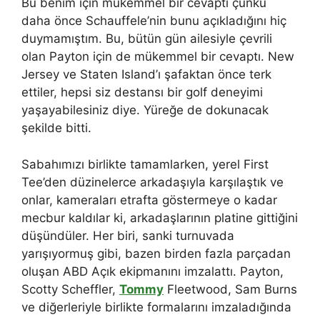
Bu benim için mükemmel bir cevaptı çünkü
daha önce Schauffele’nin bunu açıkladığını hiç
duymamıştım. Bu, bütün gün ailesiyle çevrili
olan Payton için de mükemmel bir cevaptı. New
Jersey ve Staten Island’ı şafaktan önce terk
ettiler, hepsi siz destansı bir golf deneyimi
yaşayabilesiniz diye. Yüreğe de dokunacak
şekilde bitti.
Sabahımızı birlikte tamamlarken, yerel First
Tee’den düzinelerce arkadaşıyla karşılaştık ve
onlar, kameraları etrafta göstermeye o kadar
mecbur kaldılar ki, arkadaşlarının platine gittiğini
düşündüler. Her biri, sanki turnuvada
yarışıyormuş gibi, bazen birden fazla parçadan
oluşan ABD Açık ekipmanını imzalattı. Payton,
Scotty Scheffler,
Tommy
Fleetwood, Sam Burns
ve diğerleriyle birlikte formalarını imzaladığında