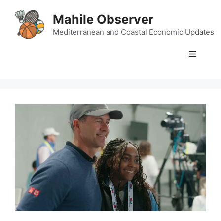
Skip
Mahile Observer
to
content
Mediterranean and Coastal Economic Updates
Menu