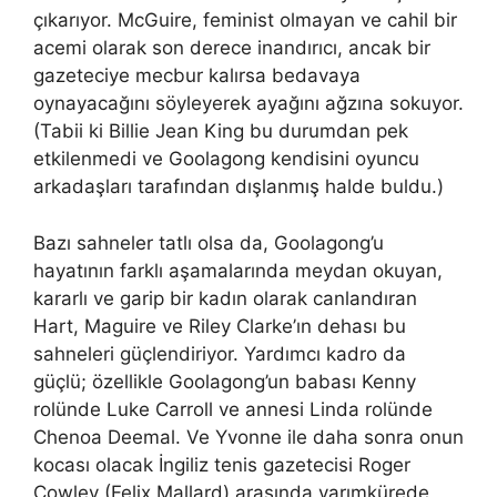
çıkarıyor. McGuire, feminist olmayan ve cahil bir
acemi olarak son derece inandırıcı, ancak bir
gazeteciye mecbur kalırsa bedavaya
oynayacağını söyleyerek ayağını ağzına sokuyor.
(Tabii ki Billie Jean King bu durumdan pek
etkilenmedi ve Goolagong kendisini oyuncu
arkadaşları tarafından dışlanmış halde buldu.)
Bazı sahneler tatlı olsa da, Goolagong’u
hayatının farklı aşamalarında meydan okuyan,
kararlı ve garip bir kadın olarak canlandıran
Hart, Maguire ve Riley Clarke’ın dehası bu
sahneleri güçlendiriyor. Yardımcı kadro da
güçlü; özellikle Goolagong’un babası Kenny
rolünde Luke Carroll ve annesi Linda rolünde
Chenoa Deemal. Ve Yvonne ile daha sonra onun
kocası olacak İngiliz tenis gazetecisi Roger
Cowley (Felix Mallard) arasında yarımkürede