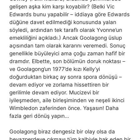
gelişen aşka kim karşı koyabilir? (Belki Vic
Edwards bunu yapabilir – iddiaya göre Edwards
düğüne davet edilmediği konusunda yalan
söyledi, ardından tek taraflı olarak Yvonne’un
emekliliğini açıkladı.) Ancak Goolagong üslup
açısından tam olarak kararını veremedi. Sonuç
genellikle büyüleyici ama çoğu zaman hafif bir
dramdır. Elbette, son bölümün doruk noktası –
ve Goolagong’un 1977’de kızı Kelly’yi
doğurduktan birkaç ay sonra spora dönüşü –
devam ediyor ve zorlama hissettiren bir
gerilimle devam ediyor. Mucizevi bir
iyileşmeden, aile birleşiminden ve neşeli ikinci
Wimbledon zaferinden önce. Yaşasın! Daha
fazla geri dönüş yapın…
Goolagong biraz dengesiz bir olay olsa da
beyazperdeye çıkmayı tüm kalbiyle hak eden bir