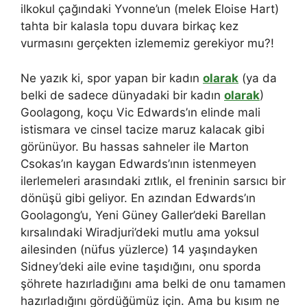
ilkokul çağındaki Yvonne’un (melek Eloise Hart)
tahta bir kalasla topu duvara birkaç kez
vurmasını gerçekten izlememiz gerekiyor mu?!
Ne yazık ki, spor yapan bir kadın
olarak
(ya da
belki de sadece dünyadaki bir kadın
olarak
)
Goolagong, koçu Vic Edwards’ın elinde mali
istismara ve cinsel tacize maruz kalacak gibi
görünüyor. Bu hassas sahneler ile Marton
Csokas’ın kaygan Edwards’ının istenmeyen
ilerlemeleri arasındaki zıtlık, el freninin sarsıcı bir
dönüşü gibi geliyor. En azından Edwards’ın
Goolagong’u, Yeni Güney Galler’deki Barellan
kırsalındaki Wiradjuri’deki mutlu ama yoksul
ailesinden (nüfus yüzlerce) 14 yaşındayken
Sidney’deki aile evine taşıdığını, onu sporda
şöhrete hazırladığını ama belki de onu tamamen
hazırladığını gördüğümüz için. Ama bu kısım ne