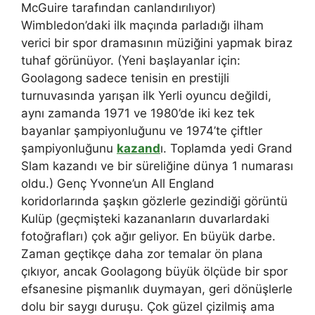
McGuire tarafından canlandırılıyor)
Wimbledon’daki ilk maçında parladığı ilham
verici bir spor dramasının müziğini yapmak biraz
tuhaf görünüyor. (Yeni başlayanlar için:
Goolagong sadece tenisin en prestijli
turnuvasında yarışan ilk Yerli oyuncu değildi,
aynı zamanda 1971 ve 1980’de iki kez tek
bayanlar şampiyonluğunu ve 1974’te çiftler
şampiyonluğunu
kazand
ı. Toplamda yedi Grand
Slam kazandı ve bir süreliğine dünya 1 numarası
oldu.) Genç Yvonne’un All England
koridorlarında şaşkın gözlerle gezindiği görüntü
Kulüp (geçmişteki kazananların duvarlardaki
fotoğrafları) çok ağır geliyor. En büyük darbe.
Zaman geçtikçe daha zor temalar ön plana
çıkıyor, ancak Goolagong büyük ölçüde bir spor
efsanesine pişmanlık duymayan, geri dönüşlerle
dolu bir saygı duruşu. Çok güzel çizilmiş ama