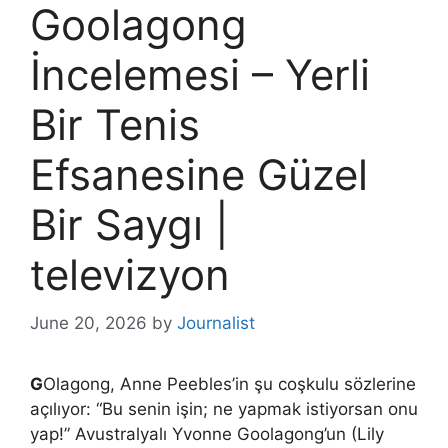
Goolagong
İncelemesi – Yerli
Bir Tenis
Efsanesine Güzel
Bir Saygı |
televizyon
June 20, 2026
by
Journalist
G
Olagong, Anne Peebles’in şu coşkulu sözlerine
açılıyor: “Bu senin işin; ne yapmak istiyorsan onu
yap!” Avustralyalı Yvonne Goolagong’un (Lily