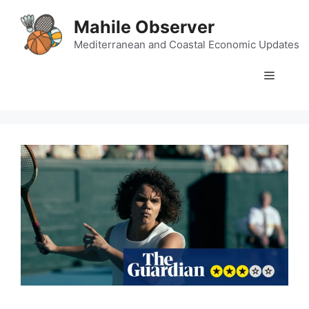
Skip
Mahile Observer
to
content
Mediterranean and Coastal Economic Updates
Menu