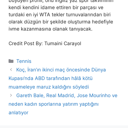
büyüyen profili, onu İngiliz yaz spor takviminin
kendi kendini idame ettiren bir parçası ve
turdaki en iyi WTA tekler turnuvalarından biri
olarak düzgün bir şekilde oluşturma hedefiyle
ivme kazanmasına olanak tanıyacak.
Credit Post By: Tumaini Carayol
Categories
Tennis
Koç, İran’ın ikinci maç öncesinde Dünya
Kupası’nda ABD tarafından hâlâ kötü
muameleye maruz kaldığını söyledi
Gareth Bale, Real Madrid, Jose Mourinho ve
neden kadın sporlarına yatırım yaptığını
anlatıyor