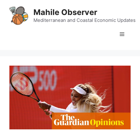
Skip
Mahile Observer
to
content
Mediterranean and Coastal Economic Updates
Menu