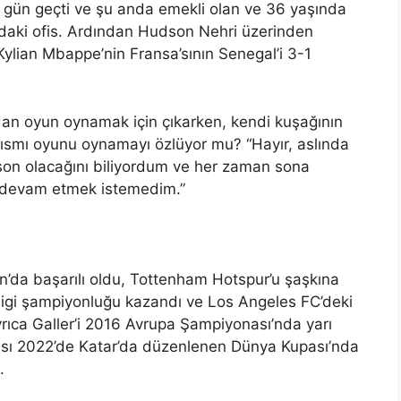
ç gün geçti ve şu anda emekli olan ve 36 yaşında
daki ofis. Ardından Hudson Nehri üzerinden
lian Mbappe’nin Fransa’sının Senegal’i 3-1
ndan oyun oynamak için çıkarken, kendi kuşağının
ir kısmı oyunu oynamayı özlüyor mu? “Hayır, aslında
e son olacağını biliyordum ve her zaman sona
a devam etmek istemedim.”
’da başarılı oldu, Tottenham Hotspur’u şaşkına
 Ligi şampiyonluğu kazandı ve Los Angeles FC’deki
rıca Galler’i 2016 Avrupa Şampiyonası’nda yarı
sı 2022’de Katar’da düzenlenen Dünya Kupası’nda
.