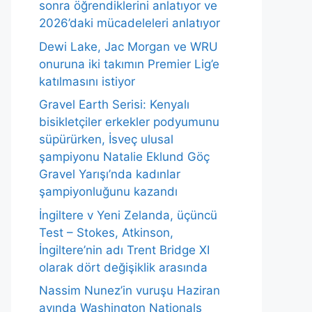
sonra öğrendiklerini anlatıyor ve
2026’daki mücadeleleri anlatıyor
Dewi Lake, Jac Morgan ve WRU
onuruna iki takımın Premier Lig’e
katılmasını istiyor
Gravel Earth Serisi: Kenyalı
bisikletçiler erkekler podyumunu
süpürürken, İsveç ulusal
şampiyonu Natalie Eklund Göç
Gravel Yarışı’nda kadınlar
şampiyonluğunu kazandı
İngiltere v Yeni Zelanda, üçüncü
Test – Stokes, Atkinson,
İngiltere’nin adı Trent Bridge XI
olarak dört değişiklik arasında
Nassim Nunez’in vuruşu Haziran
ayında Washington Nationals