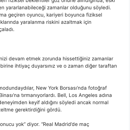
en fiziksel beklentiler göz önüne alındığında, eski
den yararlanabileceği zamanlar olduğunu söyledi.
ma geçiren oyuncu, kariyeri boyunca fiziksel
caklarında yaralanma riskini azaltmak için
çaladı.
inizi devam etmek zorunda hissettiğiniz zamanlar
 birine ihtiyaç duyarsınız ve o zaman diğer taraftan
 modundaydılar, New York Borsası’nda fotoğraf
inası’na tırmanıyorlardı. Bell, Los Angeles adına
deneyimden keyif aldığını söyledi ancak normal
zeltme gerektirdiğini gördü.
sonucu yok” diyor. “Real Madrid’de maç