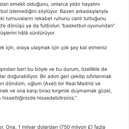
rdan emekli olduğunu, onlarca yıldır hayatını
bol izlemediğini söylüyor. Bazen arkadaşlarıyla
ki turnuvaların rekabet ruhunu canlı tuttuğunu
d’e dönüşü ya da futbolun “basketbol oyunundan”
şlerini hâlâ sürdürüyor.
ek için, oraya ulaşmak için çok şey kat etmeniz
şından beri bu böyle ve bu durum, özellikle de
 doğurabiliyor. Bir adım geri çekilip sıfırlanmak
eri döndüm, oğlum (Axel) bir Real Madrid ve
nmek ve ona karşı biraz kırgınlık duymamak güzel,
hissettiğinizde hissedebilirsiniz.”
or. Ona, 1 milyar dolardan (750 milyon £) fazla