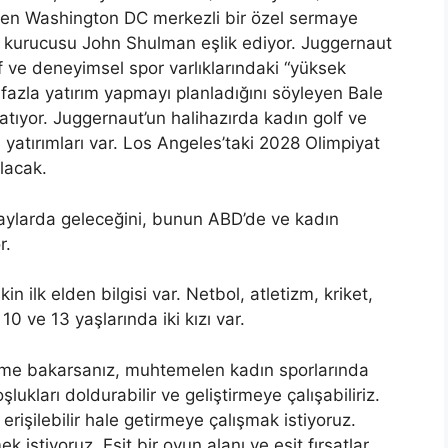
en Washington DC merkezli bir özel sermaye
ın kurucusu John Shulman eşlik ediyor. Juggernaut
olf ve deneyimsel spor varlıklarındaki “yüksek
fazla yatırım yapmayı planladığını söyleyen Bale
aratıyor. Juggernaut’un halihazırda kadın golf ve
yatırımları var. Los Angeles’taki 2028 Olimpiyat
lacak.
 aylarda geleceğini, bunun ABD’de ve kadın
r.
kin ilk elden bilgisi var. Netbol, ​​atletizm, kriket,
 10 ve 13 yaşlarında iki kızı var.
ğime bakarsanız, muhtemelen kadın sporlarında
kları doldurabilir ve geliştirmeye çalışabiliriz.
işilebilir hale getirmeye çalışmak istiyoruz.
ek istiyoruz. Eşit bir oyun alanı ve eşit fırsatlar