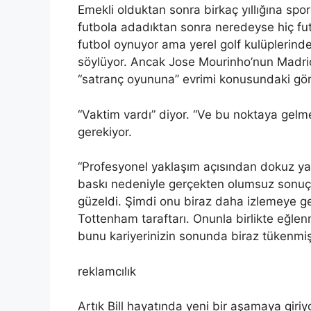
Emekli olduktan sonra birkaç yıllığına spo
futbola adadıktan sonra neredeyse hiç fut
futbol oynuyor ama yerel golf kulüplerinde
söylüyor. Ancak Jose Mourinho’nun Madri
“satranç oyununa” evrimi konusundaki görü
“Vaktim vardı” diyor. “Ve bu noktaya gelm
gerekiyor.
“Profesyonel yaklaşım açısından dokuz ya
baskı nedeniyle gerçekten olumsuz sonuçlar
güzeldi. Şimdi onu biraz daha izlemeye g
Tottenham taraftarı. Onunla birlikte eğle
bunu kariyerinizin sonunda biraz tükenmiş 
reklamcılık
Artık Bill hayatında yeni bir aşamaya giriy