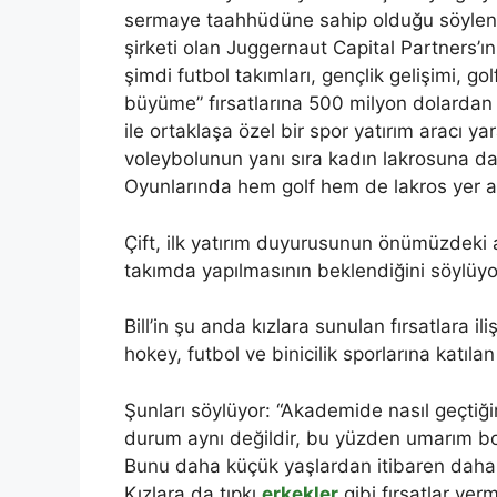
sermaye taahhüdüne sahip olduğu söylen
şirketi olan Juggernaut Capital Partners’
şimdi futbol takımları, gençlik gelişimi, g
büyüme” fırsatlarına 500 milyon dolardan 
ile ortaklaşa özel bir spor yatırım aracı y
voleybolunun yanı sıra kadın lakrosuna da 
Oyunlarında hem golf hem de lakros yer a
Çift, ilk yatırım duyurusunun önümüzdeki
takımda yapılmasının beklendiğini söylüyo
Bill’in şu anda kızlara sunulan fırsatlara iliş
hokey, futbol ve binicilik sporlarına katılan
Şunları söylüyor: “Akademide nasıl geçti
durum aynı değildir, bu yüzden umarım boşlu
Bunu daha küçük yaşlardan itibaren daha er
Kızlara da tıpkı
erkekler
gibi fırsatlar verm