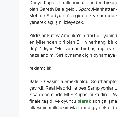
Dünya Kupası finallerinin üzerinden birka
olan Gareth Bale geldi.
Sporcu
Manhattan’
MetLife Stadyumu’na gidecek ve burada Ky
yenerek açılışını izleyecek.
Yıldızlar Kuzey Amerika’nın dört bir yanı
en iyilerinden biri olan Bill’in herhangi b
değil” diyor. “Her zaman bir başlangıç ​​v
hazırlandım. Sırf oynamak için oynamay
reklamcılık
Bale 33 yaşında emekli oldu, Southampton
çevirdi, Real Madrid ile beş Şampiyonlar
kısa döneminde MLS Kupası’nı kaldırdı. Ay
finale taşıdı ve oyuncu
olarak
son çalışma
ülkesinin milli takımıyla forma giymek oldu