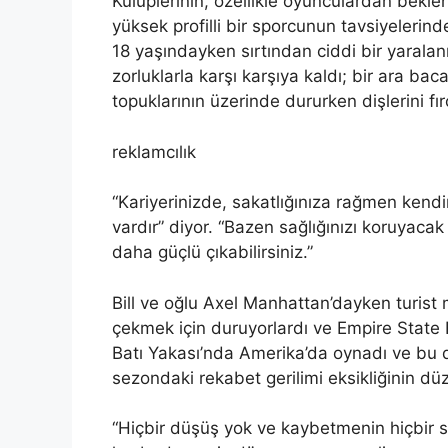
Kulüplerinin, özellikle oyunculardan beklen
yüksek profilli bir sporcunun tavsiyelerin
18 yaşındayken sırtından ciddi bir yaralan
zorluklarla karşı karşıya kaldı; bir ara ba
topuklarının üzerinde dururken dişlerini fır
reklamcılık
“Kariyerinizde, sakatlığınıza rağmen kend
vardır” diyor. “Bazen sağlığınızı koruyacak
daha güçlü çıkabilirsiniz.”
Bill ve oğlu Axel Manhattan’dayken turist
çekmek için duruyorlardı ve Empire State B
Batı Yakası’nda Amerika’da oynadı ve bu 
sezondaki rekabet gerilimi eksikliğinin dü
“Hiçbir düşüş yok ve kaybetmenin hiçbir 