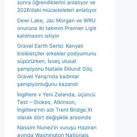
sonra öğrendiklerini anlatıyor ve
2026’daki mücadeleleri anlatıyor
Dewi Lake, Jac Morgan ve WRU
onuruna iki takımın Premier Lig’e
katılmasını istiyor
Gravel Earth Serisi: Kenyalı
bisikletçiler erkekler podyumunu
süpürürken, İsveç ulusal
şampiyonu Natalie Eklund Göç
Gravel Yarışı’nda kadınlar
şampiyonluğunu kazandı
İngiltere v Yeni Zelanda, üçüncü
Test – Stokes, Atkinson,
İngiltere’nin adı Trent Bridge XI
olarak dört değişiklik arasında
Nassim Nunez’in vuruşu Haziran
ayında Washington Nationals