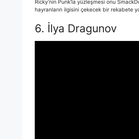
Ricky’nin Punk’la yüzleşmesi onu SmackDow
hayranların ilgisini çekecek bir rekabete yo
6. İlya Dragunov