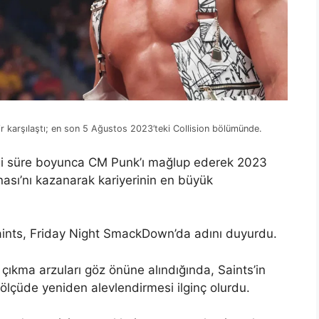
ir karşılaştı; en son 5 Ağustos 2023’teki Collision bölümünde.
rdiği süre boyunca CM Punk’ı mağlup ederek 2023
sı’nı kazanarak kariyerinin en büyük
aints, Friday Night SmackDown’da adını duyurdu.
e çıkma arzuları göz önüne alındığında, Saints’in
lçüde yeniden alevlendirmesi ilginç olurdu.