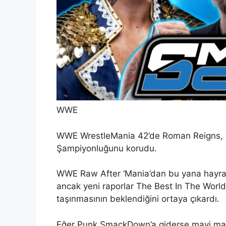
WWE
WWE WrestleMania 42’de Roman Reigns, C
Şampiyonluğunu korudu.
WWE Raw After ‘Mania’dan bu yana hayranl
ancak yeni raporlar The Best In The Wor
taşınmasının beklendiğini ortaya çıkardı.
Eğer Punk SmackDown’a giderse mavi marka 