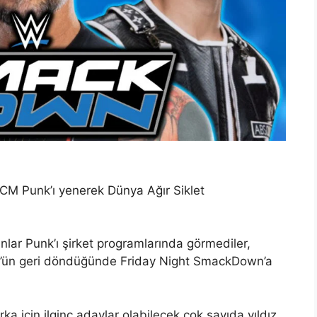
M Punk’ı yenerek Dünya Ağır Siklet
ar Punk’ı şirket programlarında görmediler,
ld’ün geri döndüğünde Friday Night SmackDown’a
için ilginç adaylar olabilecek çok sayıda yıldız