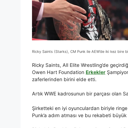
Ricky Saints (Starks), CM Punk ile AEW’de iki kez bire b
Ricky Saints, All Elite Wrestling’de geçi
Owen Hart Foundation
Erkekler
Şampiyona
zaferlerinden birini elde etti.
Artık WWE kadrosunun bir parçası olan S
Şirketteki en iyi oyunculardan biriyle ring
Punk’a adım atması ve bu rekabeti büyük ö