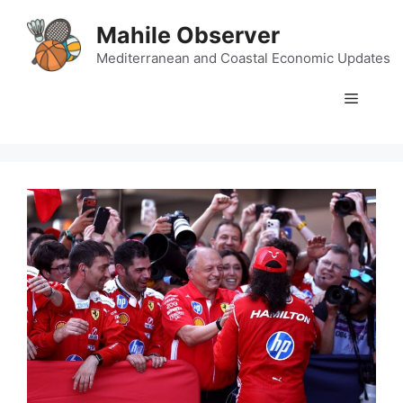
Skip
Mahile Observer
to
content
Mediterranean and Coastal Economic Updates
Menu