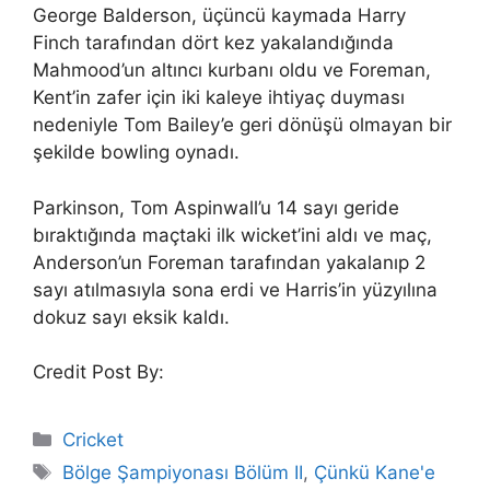
George Balderson, üçüncü kaymada Harry
Finch tarafından dört kez yakalandığında
Mahmood’un altıncı kurbanı oldu ve Foreman,
Kent’in zafer için iki kaleye ihtiyaç duyması
nedeniyle Tom Bailey’e geri dönüşü olmayan bir
şekilde bowling oynadı.
Parkinson, Tom Aspinwall’u 14 sayı geride
bıraktığında maçtaki ilk wicket’ini aldı ve maç,
Anderson’un Foreman tarafından yakalanıp 2
sayı atılmasıyla sona erdi ve Harris’in yüzyılına
dokuz sayı eksik kaldı.
Credit Post By:
Categories
Cricket
Tags
Bölge Şampiyonası Bölüm II
,
Çünkü Kane'e