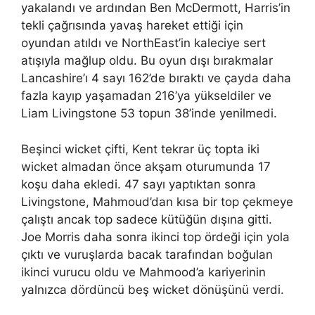
yakalandı ve ardından Ben McDermott, Harris’in
tekli çağrısında yavaş hareket ettiği için
oyundan atıldı ve NorthEast’in kaleciye sert
atışıyla mağlup oldu. Bu oyun dışı bırakmalar
Lancashire’ı 4 sayı 162’de bıraktı ve çayda daha
fazla kayıp yaşamadan 216’ya yükseldiler ve
Liam Livingstone 53 topun 38’inde yenilmedi.
Beşinci wicket çifti, Kent tekrar üç topta iki
wicket almadan önce akşam oturumunda 17
koşu daha ekledi. 47 sayı yaptıktan sonra
Livingstone, Mahmoud’dan kısa bir top çekmeye
çalıştı ancak top sadece kütüğün dışına gitti.
Joe Morris daha sonra ikinci top ördeği için yola
çıktı ve vuruşlarda bacak tarafından boğulan
ikinci vurucu oldu ve Mahmood’a kariyerinin
yalnızca dördüncü beş wicket dönüşünü verdi.