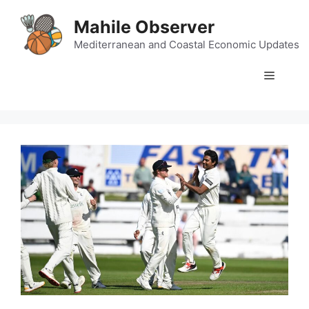
Skip
Mahile Observer
to
content
Mediterranean and Coastal Economic Updates
Menu