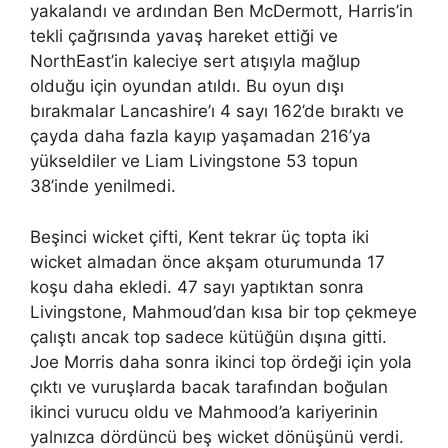
yakalandı ve ardından Ben McDermott, Harris’in
tekli çağrısında yavaş hareket ettiği ve
NorthEast’in kaleciye sert atışıyla mağlup
olduğu için oyundan atıldı. Bu oyun dışı
bırakmalar Lancashire’ı 4 sayı 162’de bıraktı ve
çayda daha fazla kayıp yaşamadan 216’ya
yükseldiler ve Liam Livingstone 53 topun
38’inde yenilmedi.
Beşinci wicket çifti, Kent tekrar üç topta iki
wicket almadan önce akşam oturumunda 17
koşu daha ekledi. 47 sayı yaptıktan sonra
Livingstone, Mahmoud’dan kısa bir top çekmeye
çalıştı ancak top sadece kütüğün dışına gitti.
Joe Morris daha sonra ikinci top ördeği için yola
çıktı ve vuruşlarda bacak tarafından boğulan
ikinci vurucu oldu ve Mahmood’a kariyerinin
yalnızca dördüncü beş wicket dönüşünü verdi.