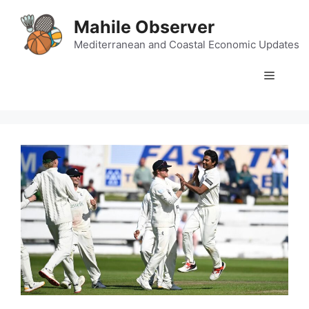
Skip
Mahile Observer
to
content
Mediterranean and Coastal Economic Updates
Menu