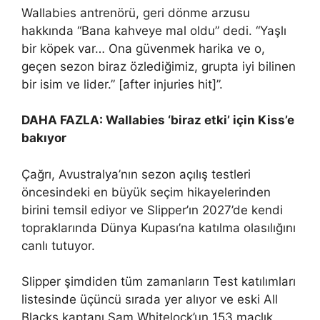
Wallabies antrenörü, geri dönme arzusu
hakkında “Bana kahveye mal oldu” dedi. “Yaşlı
bir köpek var… Ona güvenmek harika ve o,
geçen sezon biraz özlediğimiz, grupta iyi bilinen
bir isim ve lider.” [after injuries hit]”.
DAHA FAZLA: Wallabies ‘biraz etki’ için Kiss’e
bakıyor
Çağrı, Avustralya’nın sezon açılış testleri
öncesindeki en büyük seçim hikayelerinden
birini temsil ediyor ve Slipper’ın 2027’de kendi
topraklarında Dünya Kupası’na katılma olasılığını
canlı tutuyor.
Slipper şimdiden tüm zamanların Test katılımları
listesinde üçüncü sırada yer alıyor ve eski All
Blacks kaptanı Sam Whitelock’un 153 maçlık