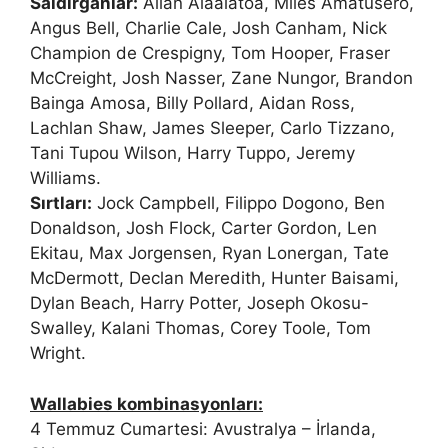
Saldırganlar:
Allan Alaalatoa, Miles Amatusero,
Angus Bell, Charlie Cale, Josh Canham, Nick
Champion de Crespigny, Tom Hooper, Fraser
McCreight, Josh Nasser, Zane Nungor, Brandon
Bainga Amosa, Billy Pollard, Aidan Ross,
Lachlan Shaw, James Sleeper, Carlo Tizzano,
Tani Tupou Wilson, Harry Tuppo, Jeremy
Williams.
Sırtları:
Jock Campbell, Filippo Dogono, Ben
Donaldson, Josh Flock, Carter Gordon, Len
Ekitau, Max Jorgensen, Ryan Lonergan, Tate
McDermott, Declan Meredith, Hunter Baisami,
Dylan Beach, Harry Potter, Joseph Okosu-
Swalley, Kalani Thomas, Corey Toole, Tom
Wright.
Wallabies kombinasyonları:
4 Temmuz Cumartesi: Avustralya – İrlanda,