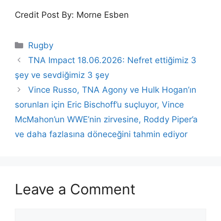
Credit Post By: Morne Esben
Categories
Rugby
TNA Impact 18.06.2026: Nefret ettiğimiz 3
şey ve sevdiğimiz 3 şey
Vince Russo, TNA Agony ve Hulk Hogan’ın
sorunları için Eric Bischoff’u suçluyor, Vince
McMahon’un WWE’nin zirvesine, Roddy Piper’a
ve daha fazlasına döneceğini tahmin ediyor
Leave a Comment
Comment