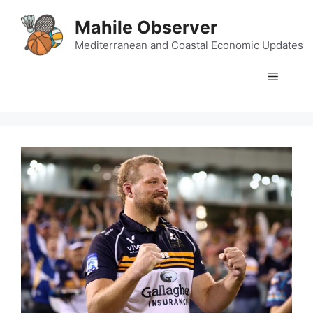
Skip
Mahile Observer
to
content
Mediterranean and Coastal Economic Updates
Menu