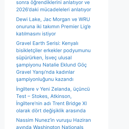
sonra öğrendiklerini anlatıyor ve
2026’daki mücadeleleri anlatıyor
Dewi Lake, Jac Morgan ve WRU
onuruna iki takımın Premier Lig’e
katılmasını istiyor
Gravel Earth Serisi: Kenyalı
bisikletçiler erkekler podyumunu
süpürürken, İsveç ulusal
şampiyonu Natalie Eklund Göç
Gravel Yarışı’nda kadınlar
şampiyonluğunu kazandı
İngiltere v Yeni Zelanda, üçüncü
Test – Stokes, Atkinson,
İngiltere’nin adı Trent Bridge XI
olarak dört değişiklik arasında
Nassim Nunez’in vuruşu Haziran
ayında Washington Nationals