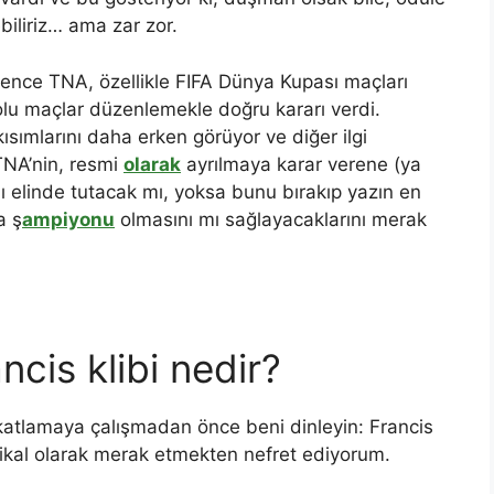
iliriz… ama zar zor.
ce TNA, özellikle FIFA Dünya Kupası maçları
dolu maçlar düzenlemekle doğru kararı verdi.
ısımlarını daha erken görüyor ve diğer ilgi
TNA’nin, resmi
olarak
ayrılmaya karar verene (ya
 elinde tutacak mı, yoksa bunu bırakıp yazın en
a ş
ampiyonu
olmasını mı sağlayacaklarını merak
ncis klibi nedir?
okatlamaya çalışmadan önce beni dinleyin: Francis
üzikal olarak merak etmekten nefret ediyorum.