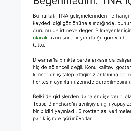
Beğenmedim: TNA için
Bu haftaki TNA gelişmelerinden herhangi 
kaydedildiği göz önüne alındığında, bunun 
durumu belirtmeye değer. Bilmeyenler için,
olarak
uzun süredir yürüttüğü görevinden 
tuttu.
Dreamer’la birlikte perde arkasında çalışa
hiç de eğlenceli değil. Konu kaliteyi gös
kimseden iş talep ettiğimiz anlamına gelme
herkesin ayakları üzerinde durabilmesini
Belki de gidişlerden daha endişe verici o
Tessa Blanchard’ın ayrılışıyla ilgili yapay
bir bildiri yayınladı. Şirketten salıverilme
panik içinde görünüyorlar.