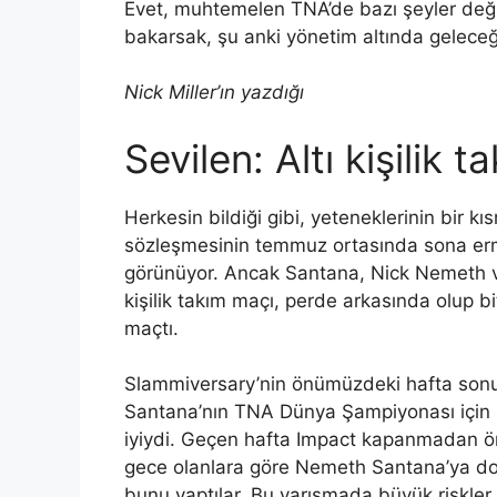
Evet, muhtemelen TNA’de bazı şeyler değ
bakarsak, şu anki yönetim altında gelec
Nick Miller’ın yazdığı
Sevilen: Altı kişilik ta
Herkesin bildiği gibi, yeteneklerinin bir k
sözleşmesinin temmuz ortasında sona erme
görünüyor. Ancak Santana, Nick Nemeth ve 
kişilik takım maçı, perde arkasında olup 
maçtı.
Slammiversary’nin önümüzdeki hafta son
Santana’nın TNA Dünya Şampiyonası için Ne
iyiydi. Geçen hafta Impact kapanmadan ön
gece olanlara göre Nemeth Santana’ya d
bunu yaptılar. Bu yarışmada büyük riskler 