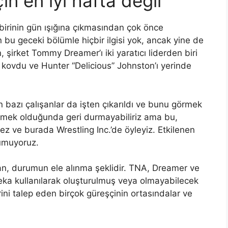
 en iyi hafta değil
birinin gün ışığına çıkmasından çok önce
bu geceki bölümle hiçbir ilgisi yok, ancak yine de
 şirket Tommy Dreamer’ı iki yaratıcı liderden biri
kovdu ve Hunter “Delicious” Johnston’ı yerinde
n bazı çalışanlar da işten çıkarıldı ve bunu görmek
termek olduğunda geri durmayabiliriz ama bu,
z ve burada Wrestling Inc.’de öyleyiz. Etkilenen
 umuyoruz.
lan, durumun ele alınma şeklidir. TNA, Dreamer ve
 zeka kullanılarak oluşturulmuş veya olmayabilecek
lerini talep eden birçok güreşçinin ortasındalar ve