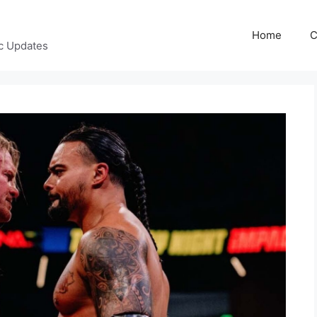
Home
C
c Updates