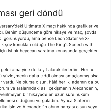
şması geri döndü
rsary’deki Ultimate X maçı hakkında grafikler ve
madı. Benim düşünceme göre hikaye ve maç, şovda
ibi görünüyordu, ama bence Leon Slater ve X-
alk şov konukları olduğu The King’s Speech with
 için iyi bir heyecan yaratma konusunda gerçekten
ı geldi ama yine de keyif alarak ilerledim. Her ne
zlü yüzleşmenin daha ciddi olması amaçlanmış olsa
ar vardı. Ne olursa olsun, hâlâ her iki adamın da bu
yorum ve aralarındaki asıl çekişmenin Alexander’ın,
n verilmeyen bir hikayede en uzun süre hüküm
llemesi olduğunu vurguladım. Ayrıca Slater’ın
arika işin ve Alexander’ın ahırın parçası olsun veya