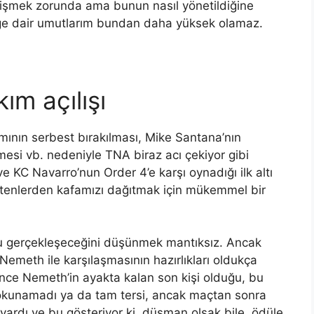
işmek zorunda ama bunun nasıl yönetildiğine
eğe dair umutlarım bundan daha yüksek olamaz.
kım açılışı
ısmının serbest bırakılması, Mike Santana’nın
si vb. nedeniyle TNA biraz acı çekiyor gibi
KC Navarro’nun Order 4’e karşı oynadığı ilk altı
bitenlerden kafamızı dağıtmak için mükemmel bir
u gerçekleşeceğini düşünmek mantıksız. Ancak
meth ile karşılaşmasının hazırlıkları oldukça
ce Nemeth’in ayakta kalan son kişi olduğu, bu
okunamadı ya da tam tersi, ancak maçtan sonra
vardı ve bu gösteriyor ki, düşman olsak bile, ödüle