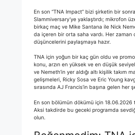
En son “TNA Impact” bizi şirketin bir son
Slammiversary’ye yaklaştırdı; mikrofon üze
birkaç maç ve Mike Santana ile Nick Nem
da içeren bir orta saha vardı. Her zaman o
düşüncelerini paylaşmaya hazır.
TNA için yoğun bir kaç gün oldu ve promos
konu, arzın en yüksek ve en düşük seviyele
ve Nemeth’in yer aldığı altı kişilik takım 
gelişmeleri, Ricky Sosa ve Eric Young kavg
sırasında AJ Francis’in başına gelen her şe
En son bölümün dökümü için 18.06.2026 ta
Aksi takdirde bu geceki programda sevdiği
olun.