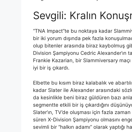
Sevgili: Kralın Konu
“TNA Impact”te bu noktaya kadar Slammive
bir iki yorum dışında pek fazla konuşul
olup bitenler arasında biraz kaybolmuş g
Division Şampiyonu Cedric Alexander’ın t
Frankie Kazarian, bir Slammiversary maçı
iyi bir iş çıkardı.
Elbette bu kısım biraz kalabalık ve abartıl
kadar Slater ile Alexander arasındaki sö
da kesinlikle beni biraz güldüren bazı anl
segmentte etkili bir iş çıkardığını düşünü
Slater’ın, TV’de oluşması için fazla zama
süren X-Division Şampiyonu olmasını enge
sevimli bir “halkın adamı” olarak yaptığı h