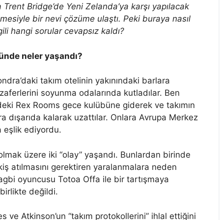
Trent Bridge’de Yeni Zelanda’ya karşı yapılacak
esiyle bir nevi çözüme ulaştı. Peki buraya nasıl
ili hangi sorular cevapsız kaldı?
ünde neler yaşandı?
ondra’daki takım otelinin yakınındaki barlara
 zaferlerini soyunma odalarında kutladılar. Ben
’deki Rex Rooms gece kulübüne giderek ve takımın
a dışarıda kalarak uzattılar. Onlara Avrupa Merkez
 eşlik ediyordu.
 olmak üzere iki “olay” yaşandı. Bunlardan birinde
iş atılmasını gerektiren yaralanmalara neden
gbi oyuncusu Totoa Offa ile bir tartışmaya
irlikte değildi.
ve Atkinson’un “takım protokollerini” ihlal ettiğini