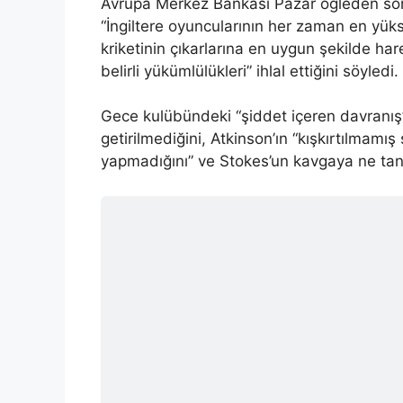
Avrupa Merkez Bankası Pazar öğleden son
“İngiltere oyuncularının her zaman en yüks
kriketinin çıkarlarına en uygun şekilde h
belirli yükümlülükleri” ihlal ettiğini söyledi.
Gece kulübündeki “şiddet içeren davranış”
getirilmediğini, Atkinson’ın “kışkırtılmamış
yapmadığını” ve Stokes’un kavgaya ne tanı