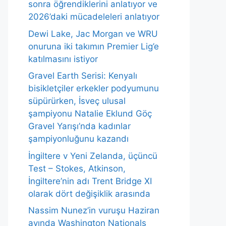
sonra öğrendiklerini anlatıyor ve
2026’daki mücadeleleri anlatıyor
Dewi Lake, Jac Morgan ve WRU
onuruna iki takımın Premier Lig’e
katılmasını istiyor
Gravel Earth Serisi: Kenyalı
bisikletçiler erkekler podyumunu
süpürürken, İsveç ulusal
şampiyonu Natalie Eklund Göç
Gravel Yarışı’nda kadınlar
şampiyonluğunu kazandı
İngiltere v Yeni Zelanda, üçüncü
Test – Stokes, Atkinson,
İngiltere’nin adı Trent Bridge XI
olarak dört değişiklik arasında
Nassim Nunez’in vuruşu Haziran
ayında Washington Nationals