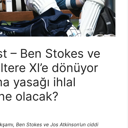
st – Ben Stokes ve
ltere XI’e dönüyor
 yasağı ihlal
 ne olacak?
r akşamı, Ben Stokes ve Jos Atkinson’un ciddi