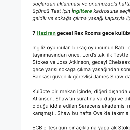
suçlardan aklanması ve önümüzdeki hafta 
üçüncü Test için İ
ngiltere
kadrosuna seçilm
geldik ve sokağa çıkma yasağı kapısıyla ilg
7
Haziran
gecesi Rex Rooms gece kulüb
İngiliz oyuncular, birkaç oyuncunun Batı L
taşınmasından önce, Lord’s’taki ilk Testte
Stokes ve Joss Atkinson, geceyi Chelsea
gece yarısı sokağa çıkma yasağından sonr
Bankası güvenlik görevlisi James Shaw da
Kulüpte biri mekan içinde, diğeri dışarıda
Atkinson, Shaw’un suratına vurduğu ve dik
olduğu iddia edilen Saracens akademisi ra
karışmıştı. Shaw bu hafta Oval’de takımla b
ECB ertesi gün bir açıklama yaparak Stokes 