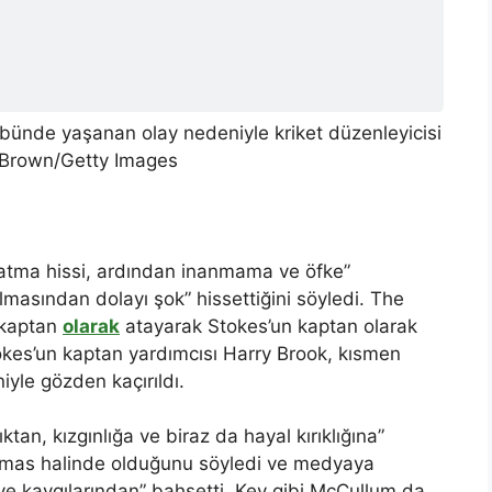
übünde yaşanan olay nedeniyle kriket düzenleyicisi
p Brown/Getty Images
batma hissi, ardından inanmama ve öfke”
 olmasından dolayı şok” hissettiğini söyledi. The
i kaptan
olarak
atayarak Stokes’un kaptan olarak
kes’un kaptan yardımcısı Harry Brook, kısmen
iyle gözden kaçırıldı.
tan, kızgınlığa ve biraz da hayal kırıklığına”
temas halinde olduğunu söyledi ve medyaya
 ve kaygılarından” bahsetti. Key gibi McCullum da