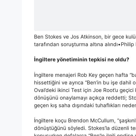
Ben Stokes ve Jos Atkinson, bir gece kul
tarafından soruşturma altına alındı
•
Phili
İngiltere yönetiminin tepkisi ne oldu?
İngiltere menajeri Rob Key geçen hafta “
hissettiğini ve ayrıca “Ben’in bu işe dahil
Oval’deki ikinci Test için Joe Root’u geçic
dönüşünü onaylamayı açıkça reddetti; Sto
geçen kış saha dışındaki tuhaflıkları neden
İngiltere koçu Brendon McCullum, “şaşkınlık
dönüştüğünü söyledi. Stokes’la düzenli 
konuşurken defalarca “Ben’le ilgili endişe