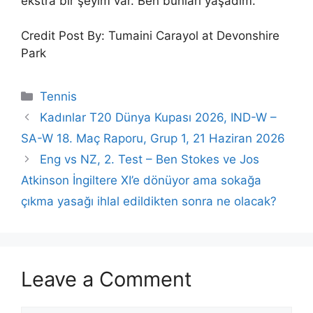
ekstra bir şeyim var. Ben bunları yaşadım.”
Credit Post By: Tumaini Carayol at Devonshire
Park
Categories
Tennis
Kadınlar T20 Dünya Kupası 2026, IND-W –
SA-W 18. Maç Raporu, Grup 1, 21 Haziran 2026
Eng vs NZ, 2. Test – Ben Stokes ve Jos
Atkinson İngiltere XI’e dönüyor ama sokağa
çıkma yasağı ihlal edildikten sonra ne olacak?
Leave a Comment