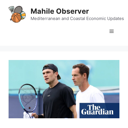
Skip
Mahile Observer
to
content
Mediterranean and Coastal Economic Updates
Menu