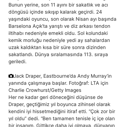
Bunun yerine, son 11 ayını bir sakatlık ve acı
döngüsü içinde sıkışıp kalarak geçirdi. 24
yaşındaki oyuncu, son olarak Nisan ayı başında
Barselona Açık’ta yarıştı ve diz arkası tendon
iltihabı nedeniyle emekli oldu. Sol kolundaki
kemik morluğu nedeniyle yedi ay sahalardan
uzak kaldıktan kısa bir süre sonra dizinden
sakatlandı. Dünya sıralamasında 113. sıraya
geriledi.
Jack Draper, Eastbourne’da Andy Murray’in
yanında çalışmaya başlar.
Fotoğraf: LTA için
Charlie Crowhurst/Getty Images
Her ne kadar geri döneceğini düşünse de
Draper, geçtiğimiz yıl boyunca zihinsel olarak
kendini iyi hissetmediğini itiraf etti. “Çok zor bir
yıl oldu” dedi. “Ben tamamen tenisle iç içe olan
bir insanım. Gittikçe daha iyi olmaya, dünyanın