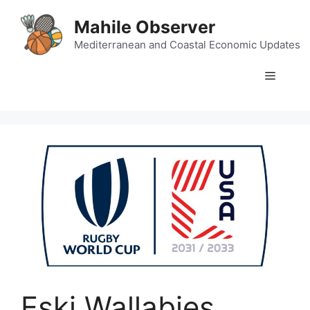
Skip
Mahile Observer
to
content
Mediterranean and Coastal Economic Updates
Menu
Eski Wallabies