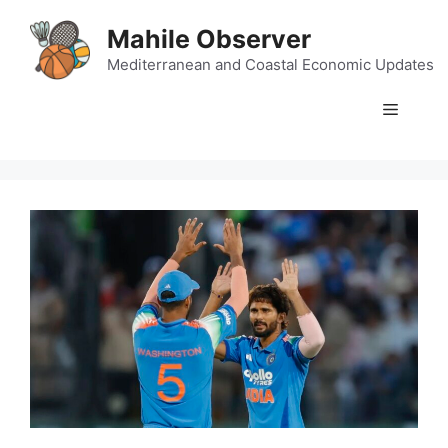
Skip
Mahile Observer
to
content
Mediterranean and Coastal Economic Updates
Menu