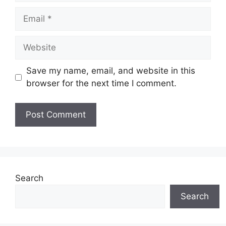
Email
Website
Save my name, email, and website in this
browser for the next time I comment.
Search
Search