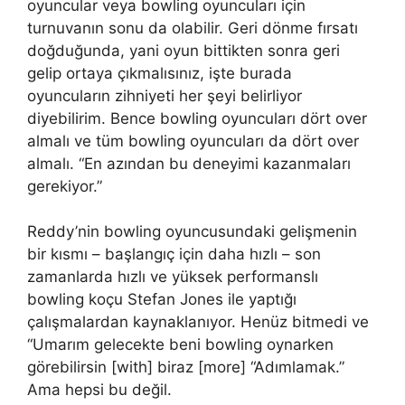
oyuncular veya bowling oyuncuları için
turnuvanın sonu da olabilir. Geri dönme fırsatı
doğduğunda, yani oyun bittikten sonra geri
gelip ortaya çıkmalısınız, işte burada
oyuncuların zihniyeti her şeyi belirliyor
diyebilirim. Bence bowling oyuncuları dört over
almalı ve tüm bowling oyuncuları da dört over
almalı. “En azından bu deneyimi kazanmaları
gerekiyor.”
Reddy’nin bowling oyuncusundaki gelişmenin
bir kısmı – başlangıç ​​için daha hızlı – son
zamanlarda hızlı ve yüksek performanslı
bowling koçu Stefan Jones ile yaptığı
çalışmalardan kaynaklanıyor. Henüz bitmedi ve
“Umarım gelecekte beni bowling oynarken
görebilirsin [with] biraz [more] “Adımlamak.”
Ama hepsi bu değil.