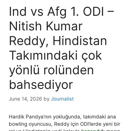
Ind vs Afg 1. ODI –
Nitish Kumar
Reddy, Hindistan
Takımındaki çok
yönlü rolünden
bahsediyor
June 14, 2026
by
Journalist
Hardik Pandya’nın yokluğunda, takımdaki ana
bowling oyuncusu, Reddy için ODI’lerde yeni bir